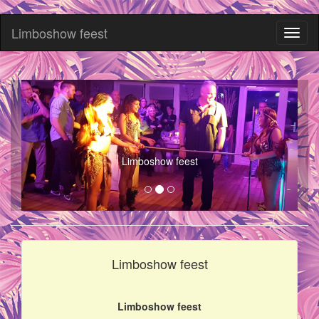
Limboshow feest
Toggl
naviga
Limboshow feest
Limboshow feest
Limboshow feest