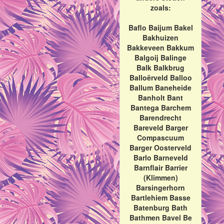
zoals:
Baflo Baijum Bakel
Bakhuizen
Bakkeveen Bakkum
Balgoij Balinge
Balk Balkbrug
Balloërveld Balloo
Ballum Baneheide
Banholt Bant
Bantega Barchem
Barendrecht
Bareveld Barger
Compascuum
Barger Oosterveld
Barlo Barneveld
Barnflair Barrier
(Klimmen)
Barsingerhorn
Bartlehiem Basse
Batenburg Bath
Bathmen Bavel Be