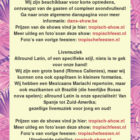
Wij zijn beschikbaar voor korte optredens,
ontvangst van de gasten of compleet avondvullend!
Ga naar onze algemene danspagina voor meer
informatie:
dans-show.be
Prijzen van de shows vind je hier:
tropisch-show.nl
Meer uitleg en foto’svan deze show:
tropischfeest.nl
Foto’s van vorige feesten:
tropischefeesten.nl
Livemuziek
Allround Latin, of een specifieke stijl, niets is te gek
voor onze band!
Wij zijn een grote band (Ritmos Calientes), maar wij
kunnen ons ook opsplitsen in kleinere formaties.
Wij hebben een Mexicaans Mariachi repertoire, maar
ook muzikanten uit Brazilië (die heerlijke Bossa
nova spelen); allround Latin is onze specialiteit! Van
Spanje tot Zuid-Amerika;
gezellige livemuziek voor jong en oud!
Prijzen van de shows vind je hier:
tropisch-show.nl
Meer uitleg en foto’svan deze show:
tropischfeest.nl
Foto’s van vorige feesten:
tropischefeesten.nl
Uitgebreide prijslijst:
tropisch-show.nl