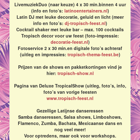
LivemuziekDuo (naar keuze) 4 x 30 min.binnen 4 uur
(info en foto’s:
latinoentertainers.nl
)
Latin DJ met leuke decoratie, geluid en licht (meer
info en foto’s:
dj-tropisch-feest.nl
)
Cocktail shaker met leuke bar – max. 100 cocktails
Tropisch decor voor uw feest (foto-impressie:
decoratie-feest.nl
)
Fotoservice 2 x 30 min.en digitale foto’s achteraf
(uitleg en impressies:
tropisch-thema-feest.be
)
Prijzen van de shows en pakketkortingen vind je
hier:
tropisch-show.nl
Pagina van Deluxe TropicalShow (uitleg, foto’s, info,
foto’s van vorige feesten
www.tropisch-feest.nl
Gezellige Latijnse danseressen
Samba danseressen, Salsa shows, Limboshows,
Flamenco, Zumba, Bachata, Mexicaanse dans en
nog veel meer!
Voor optredens, maar ook voor workshops.