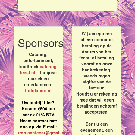
Wij accepteren
Sponsors
alleen contante
betaling op de
datum van het
Catering,
feest, of betaling
entertainment,
vooraf op onze
foodtruck
catering-
bankrekening,
feest.nl
Latijnse
steeds tegen
muziek en
afgifte van de
entertainment
factuur.
todolatino.nl
Houdt u er rekening
mee dat wij geen
Uw bedrijf hier?
betalingen achteraf
Kosten €500 per
accepteren.
jaar ex 21% BTV.
Neem contact met
Bent u een
ons op via E-mail:
evenement, een
tropischfeest@gmail.com