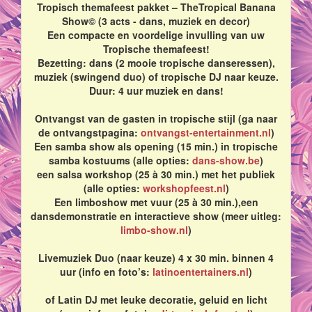
Tropisch themafeest pakket – TheTropical Banana
Show© (3 acts - dans, muziek en decor)
Een compacte en voordelige invulling van uw
Tropische themafeest!
Bezetting: dans (2 mooie tropische danseressen),
muziek (swingend duo) of tropische DJ naar keuze.
Duur: 4 uur muziek en dans!
Ontvangst van de gasten in tropische stijl (ga naar
de ontvangstpagina:
ontvangst-entertainment.nl
)
Een samba show als opening (15 min.) in tropische
samba kostuums (alle opties:
dans-show.be
)
een salsa workshop (25 à 30 min.) met het publiek
(alle opties:
workshopfeest.nl
)
Een limboshow met vuur (25 à 30 min.),een
dansdemonstratie en interactieve show (meer uitleg:
limbo-show.nl
)
Livemuziek Duo (naar keuze) 4 x 30 min. binnen 4
uur (info en foto’s:
latinoentertainers.nl
)
of Latin DJ met leuke decoratie, geluid en licht