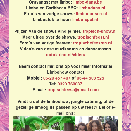
Ontvangst met limbo:
limbo-dans.be
Limbo en Caribbean BBQ:
limbodans.nl
Foto’s van vorige shows:
limbodansen.nl
Limbostok te huur:
limbo-spel.nl
Prijzen van de shows vind je hier:
tropisch-show.nl
Meer uitleg over de shows:
tropischfeest.nl
Foto’s van vorige feesten:
tropischefeesten.nl
Video's van onze muzikanten en danseressen
todolatino.nl/video/
Neem contact met ons op voor meer informatie
Limbshow contact
Mobiel:
06-29 457 407
of
06-44 508 525
Tel:
0320 769037
E-mail:
tropischfeest@gmail.com
Vindt u dat de limboshow, jungle catering, of de
gezellige limbogirls passen op uw feest? Bel of e-
mail ons!