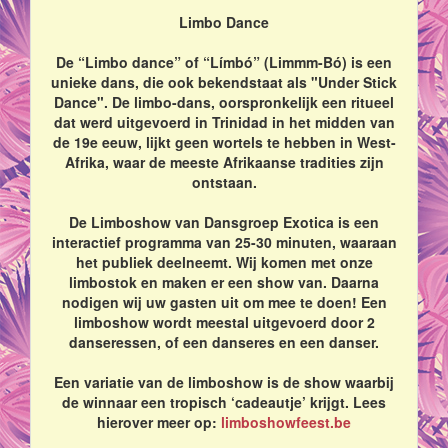
Limbo Dance
De “Limbo dance” of “Límbó” (Limmm-Bó) is een
unieke dans, die ook bekendstaat als "Under Stick
Dance". De limbo-dans, oorspronkelijk een ritueel
dat werd uitgevoerd in Trinidad in het midden van
de 19e eeuw, lijkt geen wortels te hebben in West-
Afrika, waar de meeste Afrikaanse tradities zijn
ontstaan.
De Limboshow van Dansgroep Exotica is een
interactief programma van 25-30 minuten, waaraan
het publiek deelneemt. Wij komen met onze
limbostok en maken er een show van. Daarna
nodigen wij uw gasten uit om mee te doen! Een
limboshow wordt meestal uitgevoerd door 2
danseressen, of een danseres en een danser.
Een variatie van de limboshow is de show waarbij
de winnaar een tropisch ‘cadeautje’ krijgt. Lees
hierover meer op:
limboshowfeest.be