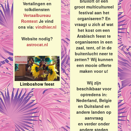
bruiloft of een
Vertalingen en
groot multicultureel
tolkdiensten
festival aan het
Vertaalbureau
organiseren? En
Romtext
Je vind
vraagt u zich af wat
ons via:
vindhier.nl
het kost om een
Arabisch feest te
Website nodig?
organiseren in een
astrocat.nl
zaal, tent, of in de
buitenlucht neer te
zetten? Wij kunnen
een mooie offerte
maken voor u!
Wij zijn
Limboshow feest
beschikbaar voor
optredens in:
Nederland, Belgie
en Duitsland en
andere landen op
aanvraag
en verder onder
andere steden