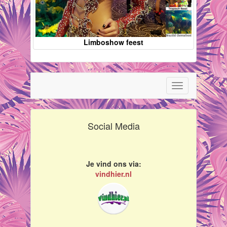
Limboshow feest
Toggle
navigation
Social Media
Je vind ons via:
vindhier.nl