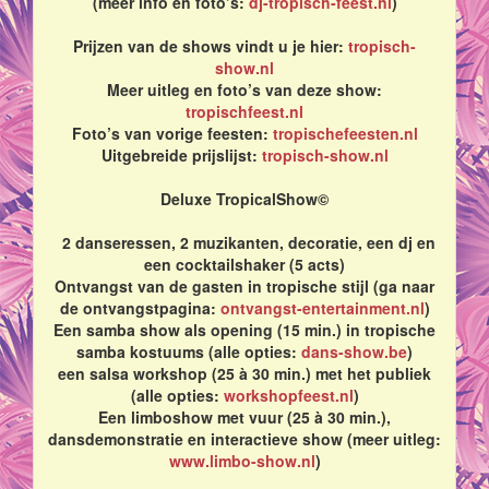
(meer info en foto’s:
dj-tropisch-feest.nl
)
Prijzen van de shows vindt u je hier:
tropisch-
show.nl
Meer uitleg en foto’s van deze show:
tropischfeest.nl
Foto’s van vorige feesten:
tropischefeesten.nl
Uitgebreide prijslijst:
tropisch-show.nl
Deluxe TropicalShow©
2 danseressen, 2 muzikanten, decoratie, een dj en
een cocktailshaker (5 acts)
Ontvangst van de gasten in tropische stijl (ga naar
de ontvangstpagina:
ontvangst-entertainment.nl
)
Een samba show als opening (15 min.) in tropische
samba kostuums (alle opties:
dans-show.be
)
een salsa workshop (25 à 30 min.) met het publiek
(alle opties:
workshopfeest.nl
)
Een limboshow met vuur (25 à 30 min.),
dansdemonstratie en interactieve show (meer uitleg:
www.limbo-show.nl
)