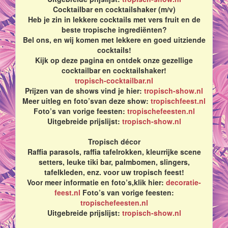
Cocktailbar en cocktailshaker (m/v)
Heb je zin in lekkere cocktails met vers fruit en de
beste tropische ingrediënten?
Bel ons, en wij komen met lekkere en goed uitziende
cocktails!
Kijk op deze pagina en ontdek onze gezellige
cocktailbar en cocktailshaker!
tropisch-cocktailbar.nl
Prijzen van de shows vind je hier:
tropisch-show.nl
Meer uitleg en foto’svan deze show:
tropischfeest.nl
Foto’s van vorige feesten:
tropischefeesten.nl
Uitgebreide prijslijst:
tropisch-show.nl
Tropisch décor
Raffia parasols, raffia tafelrokken, kleurrijke scene
setters, leuke tiki bar, palmbomen, slingers,
tafelkleden, enz. voor uw tropisch feest!
Voor meer informatie en foto’s,klik hier:
decoratie-
feest.nl
Foto’s van vorige feesten:
tropischefeesten.nl
Uitgebreide prijslijst:
tropisch-show.nl