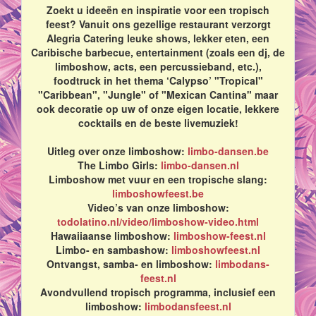
Zoekt u ideeën en inspiratie voor een tropisch
feest? Vanuit ons gezellige restaurant verzorgt
Alegria Catering leuke shows, lekker eten, een
Caribische barbecue, entertainment (zoals een dj, de
limboshow, acts, een percussieband, etc.),
foodtruck in het thema ‘Calypso’ "Tropical"
"Caribbean", "Jungle" of "Mexican Cantina" maar
ook decoratie op uw of onze eigen locatie, lekkere
cocktails en de beste livemuziek!
Uitleg over onze limboshow:
limbo-dansen.be
The Limbo Girls:
limbo-dansen.nl
Limboshow met vuur en een tropische slang:
limboshowfeest.be
Video’s van onze limboshow:
todolatino.nl/video/limboshow-video.html
Hawaiiaanse limboshow:
limboshow-feest.nl
Limbo- en sambashow:
limboshowfeest.nl
Ontvangst, samba- en limboshow:
limbodans-
feest.nl
Avondvullend tropisch programma, inclusief een
limboshow:
limbodansfeest.nl