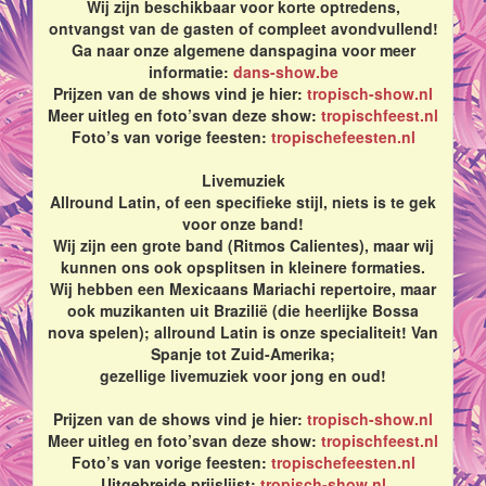
Wij zijn beschikbaar voor korte optredens,
ontvangst van de gasten of compleet avondvullend!
Ga naar onze algemene danspagina voor meer
informatie:
dans-show.be
Prijzen van de shows vind je hier:
tropisch-show.nl
Meer uitleg en foto’svan deze show:
tropischfeest.nl
Foto’s van vorige feesten:
tropischefeesten.nl
Livemuziek
Allround Latin, of een specifieke stijl, niets is te gek
voor onze band!
Wij zijn een grote band (Ritmos Calientes), maar wij
kunnen ons ook opsplitsen in kleinere formaties.
Wij hebben een Mexicaans Mariachi repertoire, maar
ook muzikanten uit Brazilië (die heerlijke Bossa
nova spelen); allround Latin is onze specialiteit! Van
Spanje tot Zuid-Amerika;
gezellige livemuziek voor jong en oud!
Prijzen van de shows vind je hier:
tropisch-show.nl
Meer uitleg en foto’svan deze show:
tropischfeest.nl
Foto’s van vorige feesten:
tropischefeesten.nl
Uitgebreide prijslijst:
tropisch-show.nl