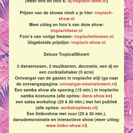
(meer info en foto’s:
dj-tropisch-feest.nl
)
Prijzen van de shows vindt u je hier:
tropisch-
show.nl
Meer uitleg en foto’s van deze show:
tropischfeest.nl
Foto’s van vorige feesten:
tropischefeesten.nl
Uitgebreide prijslijst:
tropisch-show.nl
Deluxe TropicalShow©
2 danseressen, 2 muzikanten, decoratie, een dj en
een cocktailshaker (5 acts)
Ontvangst van de gasten in tropische stijl (ga naar
de ontvangstpagina:
ontvangst-entertainment.nl
)
Een samba show als opening (15 min.) in tropische
samba kostuums (alle opties:
dans-show.be
)
een salsa workshop (25 à 30 min.) met het publiek
(alle opties:
workshopfeest.nl
)
Een limboshow met vuur (25 à 30 min.),
dansdemonstratie en interactieve show (meer uitleg:
www.limbo-show.nl
)