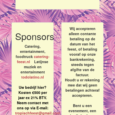
Wij accepteren
Sponsors
alleen contante
betaling op de
datum van het
Catering,
feest, of betaling
entertainment,
vooraf op onze
foodtruck
catering-
bankrekening,
feest.nl
Latijnse
steeds tegen
muziek en
afgifte van de
entertainment
factuur.
todolatino.nl
Houdt u er rekening
mee dat wij geen
Uw bedrijf hier?
betalingen achteraf
Kosten €500 per
accepteren.
jaar ex 21% BTV.
Neem contact met
Bent u een
ons op via E-mail:
evenement, een
tropischfeest@gmail.com