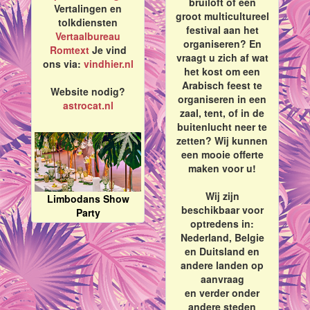
bruiloft of een
Vertalingen en
groot multicultureel
tolkdiensten
festival aan het
Vertaalbureau
organiseren? En
Romtext
Je vind
vraagt u zich af wat
ons via:
vindhier.nl
het kost om een
Arabisch feest te
Website nodig?
organiseren in een
astrocat.nl
zaal, tent, of in de
buitenlucht neer te
zetten? Wij kunnen
een mooie offerte
maken voor u!
Wij zijn
Limbodans Show
beschikbaar voor
Party
optredens in:
Nederland, Belgie
en Duitsland en
andere landen op
aanvraag
en verder onder
andere steden