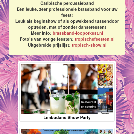
Caribische percussieband
Een leuke, zeer professionele brassband voor uw
feest!
Leuk als beginshow of als opwekkend tussendoor
optreden, met of zonder danseressen!
Meer info:
brassband-looporkest.nl
Foto’s van vorige feesten:
tropischefeesten.nl
Uitgebreide prijslijst:
tropisch-show.nl
Limbodans Show Party