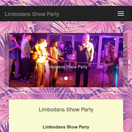
Limbodans Show Party
Toggl
naviga
Limbodans Show Party
Limbodans Show Party
Limbodans Show Party