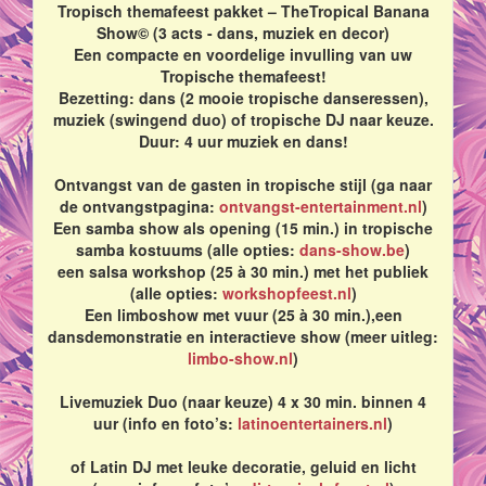
Tropisch themafeest pakket – TheTropical Banana
Show© (3 acts - dans, muziek en decor)
Een compacte en voordelige invulling van uw
Tropische themafeest!
Bezetting: dans (2 mooie tropische danseressen),
muziek (swingend duo) of tropische DJ naar keuze.
Duur: 4 uur muziek en dans!
Ontvangst van de gasten in tropische stijl (ga naar
de ontvangstpagina:
ontvangst-entertainment.nl
)
Een samba show als opening (15 min.) in tropische
samba kostuums (alle opties:
dans-show.be
)
een salsa workshop (25 à 30 min.) met het publiek
(alle opties:
workshopfeest.nl
)
Een limboshow met vuur (25 à 30 min.),een
dansdemonstratie en interactieve show (meer uitleg:
limbo-show.nl
)
Livemuziek Duo (naar keuze) 4 x 30 min. binnen 4
uur (info en foto’s:
latinoentertainers.nl
)
of Latin DJ met leuke decoratie, geluid en licht