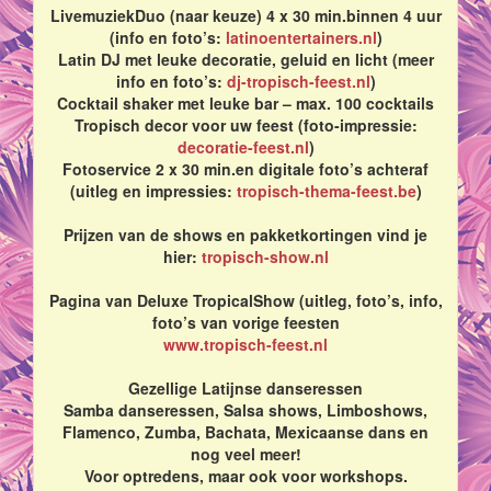
LivemuziekDuo (naar keuze) 4 x 30 min.binnen 4 uur
(info en foto’s:
latinoentertainers.nl
)
Latin DJ met leuke decoratie, geluid en licht (meer
info en foto’s:
dj-tropisch-feest.nl
)
Cocktail shaker met leuke bar – max. 100 cocktails
Tropisch decor voor uw feest (foto-impressie:
decoratie-feest.nl
)
Fotoservice 2 x 30 min.en digitale foto’s achteraf
(uitleg en impressies:
tropisch-thema-feest.be
)
Prijzen van de shows en pakketkortingen vind je
hier:
tropisch-show.nl
Pagina van Deluxe TropicalShow (uitleg, foto’s, info,
foto’s van vorige feesten
www.tropisch-feest.nl
Gezellige Latijnse danseressen
Samba danseressen, Salsa shows, Limboshows,
Flamenco, Zumba, Bachata, Mexicaanse dans en
nog veel meer!
Voor optredens, maar ook voor workshops.