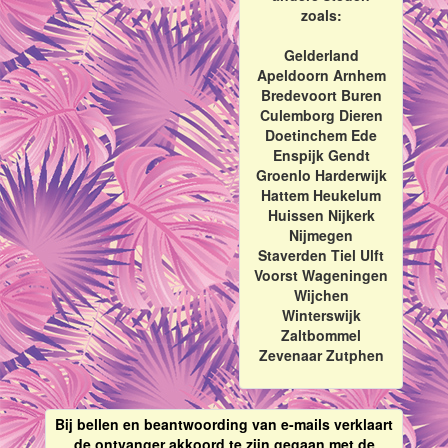
zoals:
Gelderland
Apeldoorn Arnhem
Bredevoort Buren
Culemborg Dieren
Doetinchem Ede
Enspijk Gendt
Groenlo Harderwijk
Hattem Heukelum
Huissen Nijkerk
Nijmegen
Staverden Tiel Ulft
Voorst Wageningen
Wijchen
Winterswijk
Zaltbommel
Zevenaar Zutphen
Bij bellen en beantwoording van e-mails verklaart
de ontvanger akkoord te zijn gegaan met de