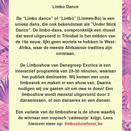
Limbo Dance
De “Limbo dance” of “Límbó” (Limmm-Bó) is een
unieke dans, die ook bekendstaat als "Under Stick
Dance". De limbo-dans, oorspronkelijk een ritueel
dat werd uitgevoerd in Trinidad in het midden van
de 19e eeuw, lijkt geen wortels te hebben in West-
Afrika, waar de meeste Afrikaanse tradities zijn
ontstaan.
De Limboshow van Dansgroep Exotica is een
interactief programma van 25-30 minuten, waaraan
het publiek deelneemt. Wij komen met onze
limbostok en maken er een show van. Daarna
nodigen wij uw gasten uit om mee te doen! Een
limboshow wordt meestal uitgevoerd door 2
danseressen, of een danseres en een danser.
Een variatie van de limboshow is de show waarbij
de winnaar een tropisch ‘cadeautje’ krijgt. Lees
hierover meer op:
limboshowfeest.be