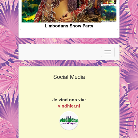
Limbodans Show Party
Toggle
navigation
Social Media
Je vind ons via:
vindhier.nl