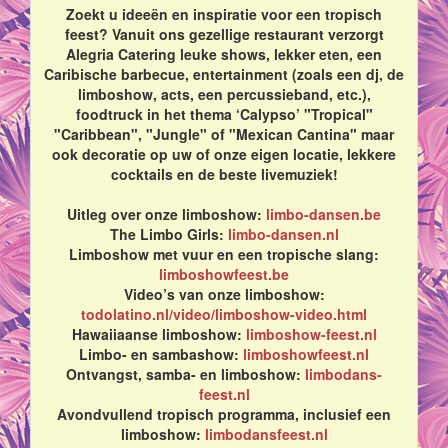
Zoekt u ideeën en inspiratie voor een tropisch
feest? Vanuit ons gezellige restaurant verzorgt
Alegria Catering leuke shows, lekker eten, een
Caribische barbecue, entertainment (zoals een dj, de
limboshow, acts, een percussieband, etc.),
foodtruck in het thema ‘Calypso’ "Tropical"
"Caribbean", "Jungle" of "Mexican Cantina" maar
ook decoratie op uw of onze eigen locatie, lekkere
cocktails en de beste livemuziek!
Uitleg over onze limboshow:
limbo-dansen.be
The Limbo Girls:
limbo-dansen.nl
Limboshow met vuur en een tropische slang:
limboshowfeest.be
Video’s van onze limboshow:
todolatino.nl/video/limboshow-video.html
Hawaiiaanse limboshow:
limboshow-feest.nl
Limbo- en sambashow:
limboshowfeest.nl
Ontvangst, samba- en limboshow:
limbodans-
feest.nl
Avondvullend tropisch programma, inclusief een
limboshow:
limbodansfeest.nl