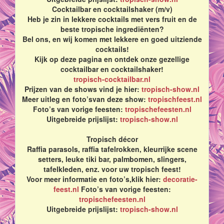
Cocktailbar en cocktailshaker (m/v)
Heb je zin in lekkere cocktails met vers fruit en de
beste tropische ingrediënten?
Bel ons, en wij komen met lekkere en goed uitziende
cocktails!
Kijk op deze pagina en ontdek onze gezellige
cocktailbar en cocktailshaker!
tropisch-cocktailbar.nl
Prijzen van de shows vind je hier:
tropisch-show.nl
Meer uitleg en foto’svan deze show:
tropischfeest.nl
Foto’s van vorige feesten:
tropischefeesten.nl
Uitgebreide prijslijst:
tropisch-show.nl
Tropisch décor
Raffia parasols, raffia tafelrokken, kleurrijke scene
setters, leuke tiki bar, palmbomen, slingers,
tafelkleden, enz. voor uw tropisch feest!
Voor meer informatie en foto’s,klik hier:
decoratie-
feest.nl
Foto’s van vorige feesten:
tropischefeesten.nl
Uitgebreide prijslijst:
tropisch-show.nl