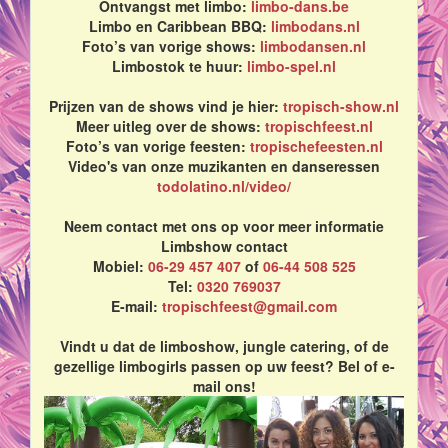
Ontvangst met limbo:
limbo-dans.be
Limbo en Caribbean BBQ:
limbodans.nl
Foto’s van vorige shows:
limbodansen.nl
Limbostok te huur:
limbo-spel.nl
Prijzen van de shows vind je hier:
tropisch-show.nl
Meer uitleg over de shows:
tropischfeest.nl
Foto’s van vorige feesten:
tropischefeesten.nl
Video's van onze muzikanten en danseressen
todolatino.nl/video/
Neem contact met ons op voor meer informatie
Limbshow contact
Mobiel:
06-29 457 407
of
06-44 508 525
Tel:
0320 769037
E-mail:
tropischfeest@gmail.com
Vindt u dat de limboshow, jungle catering, of de
gezellige limbogirls passen op uw feest? Bel of e-
mail ons!