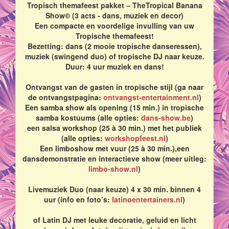
Tropisch themafeest pakket – TheTropical Banana
Show© (3 acts - dans, muziek en decor)
Een compacte en voordelige invulling van uw
Tropische themafeest!
Bezetting: dans (2 mooie tropische danseressen),
muziek (swingend duo) of tropische DJ naar keuze.
Duur: 4 uur muziek en dans!
Ontvangst van de gasten in tropische stijl (ga naar
de ontvangstpagina:
ontvangst-entertainment.nl
)
Een samba show als opening (15 min.) in tropische
samba kostuums (alle opties:
dans-show.be
)
een salsa workshop (25 à 30 min.) met het publiek
(alle opties:
workshopfeest.nl
)
Een limboshow met vuur (25 à 30 min.),een
dansdemonstratie en interactieve show (meer uitleg:
limbo-show.nl
)
Livemuziek Duo (naar keuze) 4 x 30 min. binnen 4
uur (info en foto’s:
latinoentertainers.nl
)
of Latin DJ met leuke decoratie, geluid en licht