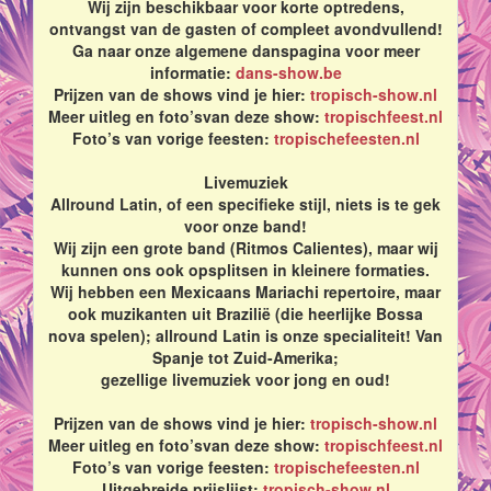
Wij zijn beschikbaar voor korte optredens,
ontvangst van de gasten of compleet avondvullend!
Ga naar onze algemene danspagina voor meer
informatie:
dans-show.be
Prijzen van de shows vind je hier:
tropisch-show.nl
Meer uitleg en foto’svan deze show:
tropischfeest.nl
Foto’s van vorige feesten:
tropischefeesten.nl
Livemuziek
Allround Latin, of een specifieke stijl, niets is te gek
voor onze band!
Wij zijn een grote band (Ritmos Calientes), maar wij
kunnen ons ook opsplitsen in kleinere formaties.
Wij hebben een Mexicaans Mariachi repertoire, maar
ook muzikanten uit Brazilië (die heerlijke Bossa
nova spelen); allround Latin is onze specialiteit! Van
Spanje tot Zuid-Amerika;
gezellige livemuziek voor jong en oud!
Prijzen van de shows vind je hier:
tropisch-show.nl
Meer uitleg en foto’svan deze show:
tropischfeest.nl
Foto’s van vorige feesten:
tropischefeesten.nl
Uitgebreide prijslijst:
tropisch-show.nl