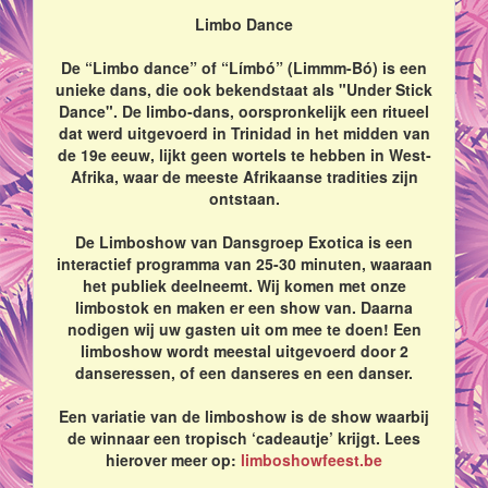
Limbo Dance
De “Limbo dance” of “Límbó” (Limmm-Bó) is een
unieke dans, die ook bekendstaat als "Under Stick
Dance". De limbo-dans, oorspronkelijk een ritueel
dat werd uitgevoerd in Trinidad in het midden van
de 19e eeuw, lijkt geen wortels te hebben in West-
Afrika, waar de meeste Afrikaanse tradities zijn
ontstaan.
De Limboshow van Dansgroep Exotica is een
interactief programma van 25-30 minuten, waaraan
het publiek deelneemt. Wij komen met onze
limbostok en maken er een show van. Daarna
nodigen wij uw gasten uit om mee te doen! Een
limboshow wordt meestal uitgevoerd door 2
danseressen, of een danseres en een danser.
Een variatie van de limboshow is de show waarbij
de winnaar een tropisch ‘cadeautje’ krijgt. Lees
hierover meer op:
limboshowfeest.be