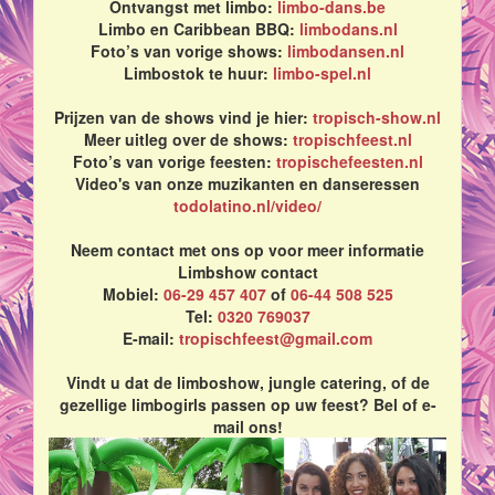
Ontvangst met limbo:
limbo-dans.be
Limbo en Caribbean BBQ:
limbodans.nl
Foto’s van vorige shows:
limbodansen.nl
Limbostok te huur:
limbo-spel.nl
Prijzen van de shows vind je hier:
tropisch-show.nl
Meer uitleg over de shows:
tropischfeest.nl
Foto’s van vorige feesten:
tropischefeesten.nl
Video's van onze muzikanten en danseressen
todolatino.nl/video/
Neem contact met ons op voor meer informatie
Limbshow contact
Mobiel:
06-29 457 407
of
06-44 508 525
Tel:
0320 769037
E-mail:
tropischfeest@gmail.com
Vindt u dat de limboshow, jungle catering, of de
gezellige limbogirls passen op uw feest? Bel of e-
mail ons!