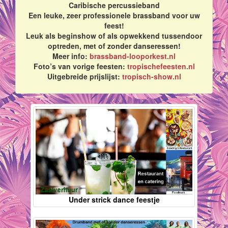
Caribische percussieband
Een leuke, zeer professionele brassband voor uw
feest!
Leuk als beginshow of als opwekkend tussendoor
optreden, met of zonder danseressen!
Meer info:
brassband-looporkest.nl
Foto’s van vorige feesten:
tropischefeesten.nl
Uitgebreide prijslijst:
tropisch-show.nl
Under strick dance feestje