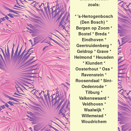
zoals:
* 's-Hertogenbosch
(Den Bosch) *
Bergen op Zoom *
Boxtel * Breda *
Eindhoven *
Geertruidenberg *
Geldrop * Grave *
Helmond * Heusden
* Klundert *
Oosterhout * Oss *
Ravenstein *
Roosendaal * Sint-
Oedenrode *
Tilburg *
Valkenswaard *
Veldhoven *
Waalwijk *
Willemstad *
Woudrichem