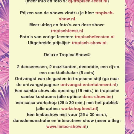
(meer info en foto’s:
dj-tropisch-feest.nl
)
Prijzen van de shows vindt u je hier:
tropisch-
show.nl
Meer uitleg en foto’s van deze show:
tropischfeest.nl
Foto’s van vorige feesten:
tropischefeesten.nl
Uitgebreide prijslijst:
tropisch-show.nl
Deluxe TropicalShow©
2 danseressen, 2 muzikanten, decoratie, een dj en
een cocktailshaker (5 acts)
Ontvangst van de gasten in tropische stijl (ga naar
de ontvangstpagina:
ontvangst-entertainment.nl
)
Een samba show als opening (15 min.) in tropische
samba kostuums (alle opties:
dans-show.be
)
een salsa workshop (25 à 30 min.) met het publiek
(alle opties:
workshopfeest.nl
)
Een limboshow met vuur (25 à 30 min.),
dansdemonstratie en interactieve show (meer uitleg:
www.limbo-show.nl
)