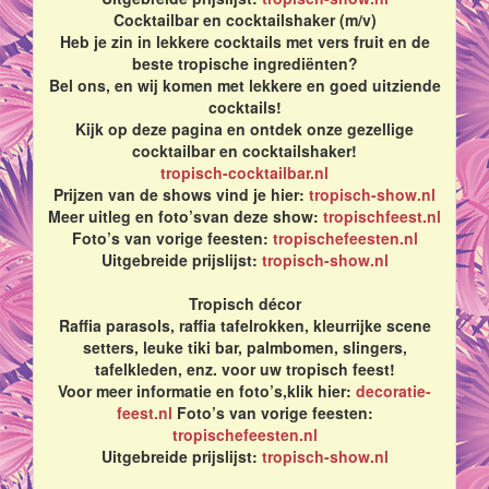
Cocktailbar en cocktailshaker (m/v)
Heb je zin in lekkere cocktails met vers fruit en de
beste tropische ingrediënten?
Bel ons, en wij komen met lekkere en goed uitziende
cocktails!
Kijk op deze pagina en ontdek onze gezellige
cocktailbar en cocktailshaker!
tropisch-cocktailbar.nl
Prijzen van de shows vind je hier:
tropisch-show.nl
Meer uitleg en foto’svan deze show:
tropischfeest.nl
Foto’s van vorige feesten:
tropischefeesten.nl
Uitgebreide prijslijst:
tropisch-show.nl
Tropisch décor
Raffia parasols, raffia tafelrokken, kleurrijke scene
setters, leuke tiki bar, palmbomen, slingers,
tafelkleden, enz. voor uw tropisch feest!
Voor meer informatie en foto’s,klik hier:
decoratie-
feest.nl
Foto’s van vorige feesten:
tropischefeesten.nl
Uitgebreide prijslijst:
tropisch-show.nl