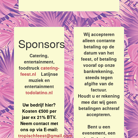
Wij accepteren
Sponsors
alleen contante
betaling op de
datum van het
Catering,
feest, of betaling
entertainment,
vooraf op onze
foodtruck
catering-
bankrekening,
feest.nl
Latijnse
steeds tegen
muziek en
afgifte van de
entertainment
factuur.
todolatino.nl
Houdt u er rekening
mee dat wij geen
Uw bedrijf hier?
betalingen achteraf
Kosten €500 per
accepteren.
jaar ex 21% BTV.
Neem contact met
Bent u een
ons op via E-mail:
evenement, een
tropischfeest@gmail.com