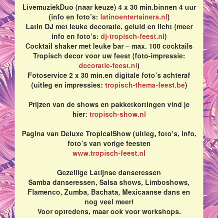
LivemuziekDuo (naar keuze) 4 x 30 min.binnen 4 uur
(info en foto’s:
latinoentertainers.nl
)
Latin DJ met leuke decoratie, geluid en licht (meer
info en foto’s:
dj-tropisch-feest.nl
)
Cocktail shaker met leuke bar – max. 100 cocktails
Tropisch decor voor uw feest (foto-impressie:
decoratie-feest.nl
)
Fotoservice 2 x 30 min.en digitale foto’s achteraf
(uitleg en impressies:
tropisch-thema-feest.be
)
Prijzen van de shows en pakketkortingen vind je
hier:
tropisch-show.nl
Pagina van Deluxe TropicalShow (uitleg, foto’s, info,
foto’s van vorige feesten
www.tropisch-feest.nl
Gezellige Latijnse danseressen
Samba danseressen, Salsa shows, Limboshows,
Flamenco, Zumba, Bachata, Mexicaanse dans en
nog veel meer!
Voor optredens, maar ook voor workshops.