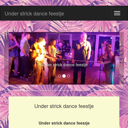
Under strick dance feestje
Toggl
naviga
Under strick dance feestje
Under strick dance feestje
Under strick dance feestje