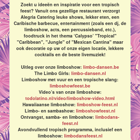
Zoekt u ideeën en inspiratie voor een tropisch
feest? Vanuit ons gezellige restaurant verzorgt
Alegria Catering leuke shows, lekker eten, een
Caribische barbecue, entertainment (zoals een dj, de
limboshow, acts, een percussieband, etc.),
foodtruck in het thema ‘Calypso’ "Tropical"
"Caribbean", "Jungle" of "Mexican Cantina" maar
ook decoratie op uw of onze eigen locatie, lekkere
cocktails en de beste livemuziek!
Uitleg over onze limboshow:
limbo-dansen.be
The Limbo Girls:
limbo-dansen.nl
Limboshow met vuur en een tropische slang:
limboshowfeest.be
Video’s van onze limboshow:
todolatino.nl/video/limboshow-video.html
Hawaiiaanse limboshow:
limboshow-feest.nl
Limbo- en sambashow:
limboshowfeest.nl
Ontvangst, samba- en limboshow:
limbodans-
feest.nl
Avondvullend tropisch programma, inclusief een
limboshow:
limbodansfeest.nl