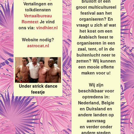
bruiloft of een
Vertalingen en
groot multicultureel
tolkdiensten
festival aan het
Vertaalbureau
organiseren? En
Romtext
Je vind
vraagt u zich af wat
ons via:
vindhier.nl
het kost om een
Arabisch feest te
Website nodig?
organiseren in een
astrocat.nl
zaal, tent, of in de
buitenlucht neer te
zetten? Wij kunnen
een mooie offerte
maken voor u!
Wij zijn
Under strick dance
beschikbaar voor
feestje
optredens in:
Nederland, Belgie
en Duitsland en
andere landen op
aanvraag
en verder onder
andere steden