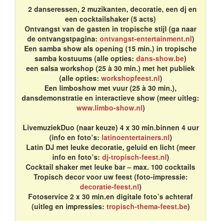
2 danseressen, 2 muzikanten, decoratie, een dj en
een cocktailshaker (5 acts)
Ontvangst van de gasten in tropische stijl (ga naar
de ontvangstpagina:
ontvangst-entertainment.nl
)
Een samba show als opening (15 min.) in tropische
samba kostuums (alle opties:
dans-show.be
)
een salsa workshop (25 à 30 min.) met het publiek
(alle opties:
workshopfeest.nl
)
Een limboshow met vuur (25 à 30 min.),
dansdemonstratie en interactieve show (meer uitleg:
www.limbo-show.nl
)
LivemuziekDuo (naar keuze) 4 x 30 min.binnen 4 uur
(info en foto’s:
latinoentertainers.nl
)
Latin DJ met leuke decoratie, geluid en licht (meer
info en foto’s:
dj-tropisch-feest.nl
)
Cocktail shaker met leuke bar – max. 100 cocktails
Tropisch decor voor uw feest (foto-impressie:
decoratie-feest.nl
)
Fotoservice 2 x 30 min.en digitale foto’s achteraf
(uitleg en impressies:
tropisch-thema-feest.be
)