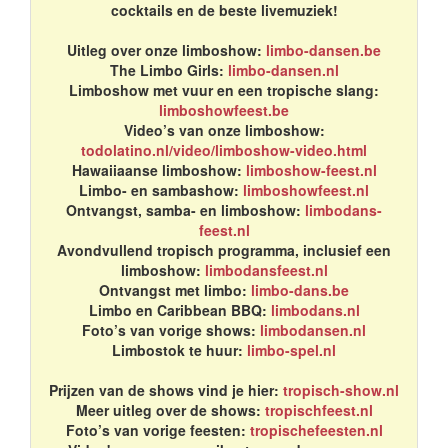
cocktails en de beste livemuziek!
Uitleg over onze limboshow:
limbo-dansen.be
The Limbo Girls:
limbo-dansen.nl
Limboshow met vuur en een tropische slang:
limboshowfeest.be
Video’s van onze limboshow:
todolatino.nl/video/limboshow-video.html
Hawaiiaanse limboshow:
limboshow-feest.nl
Limbo- en sambashow:
limboshowfeest.nl
Ontvangst, samba- en limboshow:
limbodans-
feest.nl
Avondvullend tropisch programma, inclusief een
limboshow:
limbodansfeest.nl
Ontvangst met limbo:
limbo-dans.be
Limbo en Caribbean BBQ:
limbodans.nl
Foto’s van vorige shows:
limbodansen.nl
Limbostok te huur:
limbo-spel.nl
Prijzen van de shows vind je hier:
tropisch-show.nl
Meer uitleg over de shows:
tropischfeest.nl
Foto’s van vorige feesten:
tropischefeesten.nl