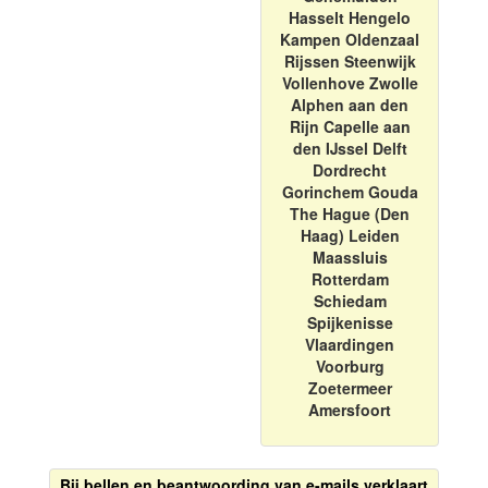
Hasselt Hengelo
Kampen Oldenzaal
Rijssen Steenwijk
Vollenhove Zwolle
Alphen aan den
Rijn Capelle aan
den IJssel Delft
Dordrecht
Gorinchem Gouda
The Hague (Den
Haag) Leiden
Maassluis
Rotterdam
Schiedam
Spijkenisse
Vlaardingen
Voorburg
Zoetermeer
Amersfoort
Bij bellen en beantwoording van e-mails verklaart