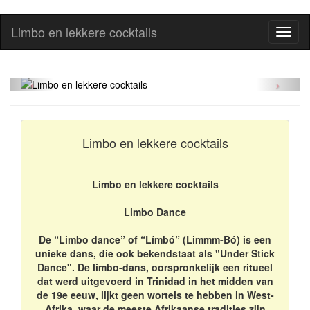
Limbo en lekkere cocktails
Toggl
Limbo en lekkere cocktails
naviga
Limbo en lekkere cocktails
Limbo en lekkere cocktails
Limbo Dance
De “Limbo dance” of “Límbó” (Limmm-Bó) is een
unieke dans, die ook bekendstaat als "Under Stick
Dance". De limbo-dans, oorspronkelijk een ritueel
dat werd uitgevoerd in Trinidad in het midden van
de 19e eeuw, lijkt geen wortels te hebben in West-
Afrika, waar de meeste Afrikaanse tradities zijn