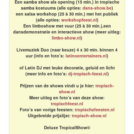
Een samba show als opening (15 min.) in tropische
samba kostuums (alle opties:
dans-show.be
)
een salsa workshop (25 à 30 min.) met het publiek
(alle opties:
workshopfeest.nl
)
Een limboshow met vuur (25 à 30 min.),een
dansdemonstratie en interactieve show (meer uitleg:
limbo-show.nl
)
Livemuziek Duo (naar keuze) 4 x 30 min. binnen 4
uur (info en foto’s:
latinoentertainers.nl
)
of Latin DJ met leuke decoratie, geluid en licht
(meer info en foto’s:
dj-tropisch-feest.nl
)
Prijzen van de shows vindt u je hier:
tropisch-
show.nl
Meer uitleg en foto’s van deze show:
tropischfeest.nl
Foto’s van vorige feesten:
tropischefeesten.nl
Uitgebreide prijslijst:
tropisch-show.nl
Deluxe TropicalShow©