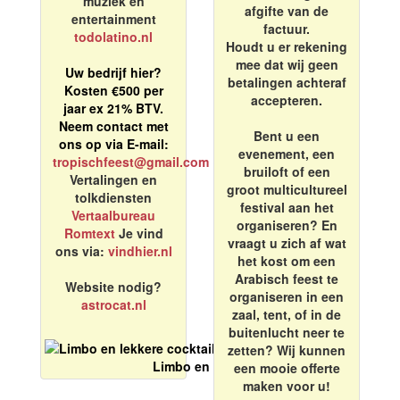
muziek en
afgifte van de
entertainment
factuur.
todolatino.nl
Houdt u er rekening
mee dat wij geen
Uw bedrijf hier?
betalingen achteraf
Kosten €500 per
accepteren.
jaar ex 21% BTV.
Neem contact met
Bent u een
ons op via E-mail:
evenement, een
tropischfeest@gmail.com
bruiloft of een
Vertalingen en
groot multicultureel
tolkdiensten
festival aan het
Vertaalbureau
organiseren? En
Romtext
Je vind
vraagt u zich af wat
ons via:
vindhier.nl
het kost om een
Arabisch feest te
Website nodig?
organiseren in een
astrocat.nl
zaal, tent, of in de
buitenlucht neer te
zetten? Wij kunnen
Limbo en lekkere cocktails
een mooie offerte
maken voor u!