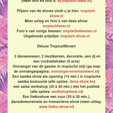
(meer info en foto’s:
dj-tropisch-feest.nl
)
Prijzen van de shows vindt u je hier:
tropisch-
show.nl
Meer uitleg en foto’s van deze show:
tropischfeest.nl
Foto’s van vorige feesten:
tropischefeesten.nl
Uitgebreide prijslijst:
tropisch-show.nl
Deluxe TropicalShow©
2 danseressen, 2 muzikanten, decoratie, een dj en
een cocktailshaker (5 acts)
Ontvangst van de gasten in tropische stijl (ga naar
de ontvangstpagina:
ontvangst-entertainment.nl
)
Een samba show als opening (15 min.) in tropische
samba kostuums (alle opties:
dans-show.be
)
een salsa workshop (25 à 30 min.) met het publiek
(alle opties:
workshopfeest.nl
)
Een limboshow met vuur (25 à 30 min.),
dansdemonstratie en interactieve show (meer uitleg:
www.limbo-show.nl
)