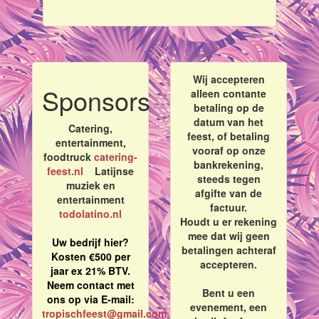
Wij accepteren
Sponsors
alleen contante
betaling op de
datum van het
Catering,
feest, of betaling
entertainment,
vooraf op onze
foodtruck
catering-
bankrekening,
feest.nl
Latijnse
steeds tegen
muziek en
afgifte van de
entertainment
factuur.
todolatino.nl
Houdt u er rekening
mee dat wij geen
Uw bedrijf hier?
betalingen achteraf
Kosten €500 per
accepteren.
jaar ex 21% BTV.
Neem contact met
Bent u een
ons op via E-mail:
evenement, een
tropischfeest@gmail.com