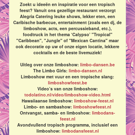
Zoekt u ideeën en inspiratie voor een tropisch
feest? Vanuit ons gezellige restaurant verzorgt
Alegria Catering leuke shows, lekker eten, een
Caribische barbecue, entertainment (zoals een dj, de
limboshow, acts, een percussieband, etc.),
foodtruck in het thema ‘Calypso’ "Tropical"
"Caribbean", "Jungle" of "Mexican Cantina" maar
ook decoratie op uw of onze eigen locatie, lekkere
cocktails en de beste livemuziek!
Uitleg over onze limboshow:
limbo-dansen.be
The Limbo Girls:
limbo-dansen.nl
Limboshow met vuur en een tropische slang:
limboshowfeest.be
Video’s van onze limboshow:
todolatino.nl/video/limboshow-video.html
Hawaiiaanse limboshow:
limboshow-feest.nl
Limbo- en sambashow:
limboshowfeest.nl
Ontvangst, samba- en limboshow:
limbodans-
feest.nl
Avondvullend tropisch programma, inclusief een
limboshow:
limbodansfeest.nl