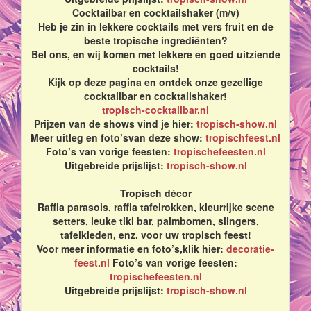
Cocktailbar en cocktailshaker (m/v)
Heb je zin in lekkere cocktails met vers fruit en de
beste tropische ingrediënten?
Bel ons, en wij komen met lekkere en goed uitziende
cocktails!
Kijk op deze pagina en ontdek onze gezellige
cocktailbar en cocktailshaker!
tropisch-cocktailbar.nl
Prijzen van de shows vind je hier:
tropisch-show.nl
Meer uitleg en foto’svan deze show:
tropischfeest.nl
Foto’s van vorige feesten:
tropischefeesten.nl
Uitgebreide prijslijst:
tropisch-show.nl
Tropisch décor
Raffia parasols, raffia tafelrokken, kleurrijke scene
setters, leuke tiki bar, palmbomen, slingers,
tafelkleden, enz. voor uw tropisch feest!
Voor meer informatie en foto’s,klik hier:
decoratie-
feest.nl
Foto’s van vorige feesten:
tropischefeesten.nl
Uitgebreide prijslijst:
tropisch-show.nl