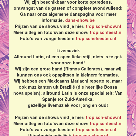
Wij zijn beschikbaar voor korte optredens,
ontvangst van de gasten of compleet avondvullend!
Ga naar onze algemene danspagina voor meer
informatie:
dans-show.be
Prijzen van de shows vind je hier:
tropisch-show.nl
Meer uitleg en foto’svan deze show:
tropischfeest.nl
Foto’s van vorige feesten:
tropischefeesten.nl
Livemuziek
Allround Latin, of een specifieke stijl, niets is te gek
voor onze band!
Wij zijn een grote band (Ritmos Calientes), maar wij
kunnen ons ook opsplitsen in kleinere formaties.
Wij hebben een Mexicaans Mariachi repertoire, maar
ook muzikanten uit Brazilië (die heerlijke Bossa
nova spelen); allround Latin is onze specialiteit! Van
Spanje tot Zuid-Amerika;
gezellige livemuziek voor jong en oud!
Prijzen van de shows vind je hier:
tropisch-show.nl
Meer uitleg en foto’svan deze show:
tropischfeest.nl
Foto’s van vorige feesten:
tropischefeesten.nl
Uitgebreide prijslijst:
tropisch-show.nl