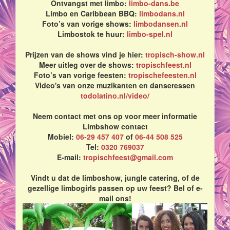
Ontvangst met limbo:
limbo-dans.be
Limbo en Caribbean BBQ:
limbodans.nl
Foto’s van vorige shows:
limbodansen.nl
Limbostok te huur:
limbo-spel.nl
Prijzen van de shows vind je hier:
tropisch-show.nl
Meer uitleg over de shows:
tropischfeest.nl
Foto’s van vorige feesten:
tropischefeesten.nl
Video's van onze muzikanten en danseressen
todolatino.nl/video/
Neem contact met ons op voor meer informatie
Limbshow contact
Mobiel:
06-29 457 407
of
06-44 508 525
Tel:
0320 769037
E-mail:
tropischfeest@gmail.com
Vindt u dat de limboshow, jungle catering, of de
gezellige limbogirls passen op uw feest? Bel of e-
mail ons!