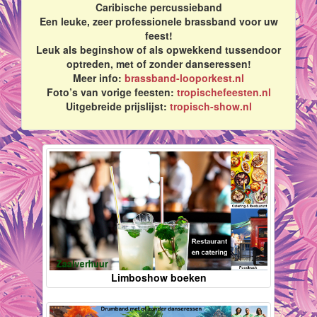
Caribische percussieband
Een leuke, zeer professionele brassband voor uw
feest!
Leuk als beginshow of als opwekkend tussendoor
optreden, met of zonder danseressen!
Meer info:
brassband-looporkest.nl
Foto’s van vorige feesten:
tropischefeesten.nl
Uitgebreide prijslijst:
tropisch-show.nl
Limboshow boeken