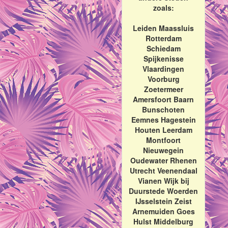
zoals:
Leiden Maassluis
Rotterdam
Schiedam
Spijkenisse
Vlaardingen
Voorburg
Zoetermeer
Amersfoort Baarn
Bunschoten
Eemnes Hagestein
Houten Leerdam
Montfoort
Nieuwegein
Oudewater Rhenen
Utrecht Veenendaal
Vianen Wijk bij
Duurstede Woerden
IJsselstein Zeist
Arnemuiden Goes
Hulst Middelburg