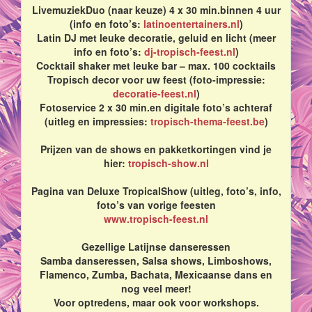
LivemuziekDuo (naar keuze) 4 x 30 min.binnen 4 uur
(info en foto’s:
latinoentertainers.nl
)
Latin DJ met leuke decoratie, geluid en licht (meer
info en foto’s:
dj-tropisch-feest.nl
)
Cocktail shaker met leuke bar – max. 100 cocktails
Tropisch decor voor uw feest (foto-impressie:
decoratie-feest.nl
)
Fotoservice 2 x 30 min.en digitale foto’s achteraf
(uitleg en impressies:
tropisch-thema-feest.be
)
Prijzen van de shows en pakketkortingen vind je
hier:
tropisch-show.nl
Pagina van Deluxe TropicalShow (uitleg, foto’s, info,
foto’s van vorige feesten
www.tropisch-feest.nl
Gezellige Latijnse danseressen
Samba danseressen, Salsa shows, Limboshows,
Flamenco, Zumba, Bachata, Mexicaanse dans en
nog veel meer!
Voor optredens, maar ook voor workshops.