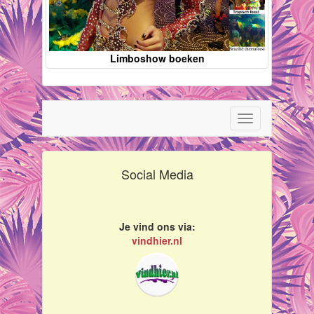
Limboshow boeken
Toggle
navigation
Social Media
Je vind ons via:
vindhier.nl