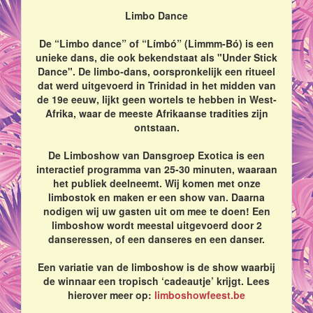
Limbo Dance
De “Limbo dance” of “Límbó” (Limmm-Bó) is een
unieke dans, die ook bekendstaat als "Under Stick
Dance". De limbo-dans, oorspronkelijk een ritueel
dat werd uitgevoerd in Trinidad in het midden van
de 19e eeuw, lijkt geen wortels te hebben in West-
Afrika, waar de meeste Afrikaanse tradities zijn
ontstaan.
De Limboshow van Dansgroep Exotica is een
interactief programma van 25-30 minuten, waaraan
het publiek deelneemt. Wij komen met onze
limbostok en maken er een show van. Daarna
nodigen wij uw gasten uit om mee te doen! Een
limboshow wordt meestal uitgevoerd door 2
danseressen, of een danseres en een danser.
Een variatie van de limboshow is de show waarbij
de winnaar een tropisch ‘cadeautje’ krijgt. Lees
hierover meer op:
limboshowfeest.be