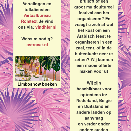
bruiloft of een
Vertalingen en
groot multicultureel
tolkdiensten
festival aan het
Vertaalbureau
organiseren? En
Romtext
Je vind
vraagt u zich af wat
ons via:
vindhier.nl
het kost om een
Arabisch feest te
Website nodig?
organiseren in een
astrocat.nl
zaal, tent, of in de
buitenlucht neer te
zetten? Wij kunnen
een mooie offerte
maken voor u!
Wij zijn
Limboshow boeken
beschikbaar voor
optredens in:
Nederland, Belgie
en Duitsland en
andere landen op
aanvraag
en verder onder
andere steden