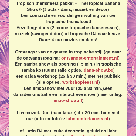
Tropisch themafeest pakket – TheTropical Banana
Show© (3 acts - dans, muziek en decor)
Een compacte en voordelige invulling van uw
Tropische themafeest!
Bezetting: dans (2 mooie tropische danseressen),
muziek (swingend duo) of tropische DJ naar keuze.
Duur: 4 uur muziek en dans!
Ontvangst van de gasten in tropische stijl (ga naar
de ontvangstpagina:
ontvangst-entertainment.nl
)
Een samba show als opening (15 min.) in tropische
samba kostuums (alle opties:
dans-show.be
)
een salsa workshop (25 à 30 min.) met het publiek
(alle opties:
workshopfeest.nl
)
Een limboshow met vuur (25 à 30 min.),een
dansdemonstratie en interactieve show (meer uitleg:
limbo-show.nl
)
Livemuziek Duo (naar keuze) 4 x 30 min. binnen 4
uur (info en foto’s:
latinoentertainers.nl
)
of Latin DJ met leuke decoratie, geluid en licht