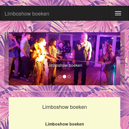
Limboshow boeken
Toggl
naviga
Limboshow boeken
Limboshow boeken
Limboshow boeken