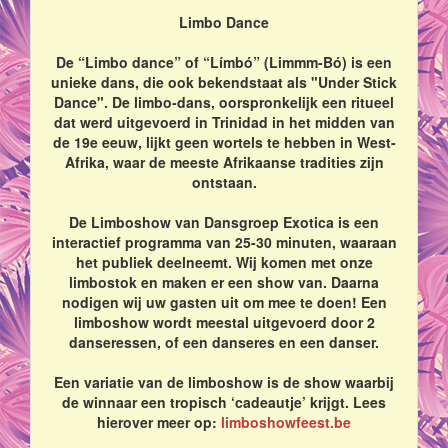
Limbo Dance
De “Limbo dance” of “Límbó” (Limmm-Bó) is een
unieke dans, die ook bekendstaat als "Under Stick
Dance". De limbo-dans, oorspronkelijk een ritueel
dat werd uitgevoerd in Trinidad in het midden van
de 19e eeuw, lijkt geen wortels te hebben in West-
Afrika, waar de meeste Afrikaanse tradities zijn
ontstaan.
De Limboshow van Dansgroep Exotica is een
interactief programma van 25-30 minuten, waaraan
het publiek deelneemt. Wij komen met onze
limbostok en maken er een show van. Daarna
nodigen wij uw gasten uit om mee te doen! Een
limboshow wordt meestal uitgevoerd door 2
danseressen, of een danseres en een danser.
Een variatie van de limboshow is de show waarbij
de winnaar een tropisch ‘cadeautje’ krijgt. Lees
hierover meer op:
limboshowfeest.be