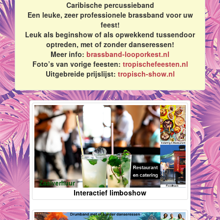
Caribische percussieband
Een leuke, zeer professionele brassband voor uw
feest!
Leuk als beginshow of als opwekkend tussendoor
optreden, met of zonder danseressen!
Meer info:
brassband-looporkest.nl
Foto’s van vorige feesten:
tropischefeesten.nl
Uitgebreide prijslijst:
tropisch-show.nl
Interactief limboshow