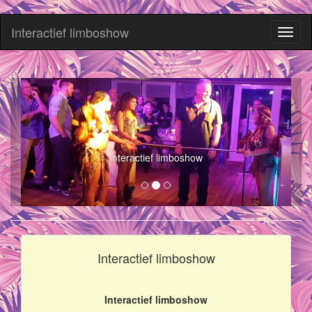
Interactief limboshow
Toggl
naviga
Interactief limboshow
Interactief limboshow
Interactief limboshow