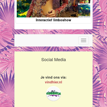
Interactief limboshow
Toggle
navigation
Social Media
Je vind ons via:
vindhier.nl