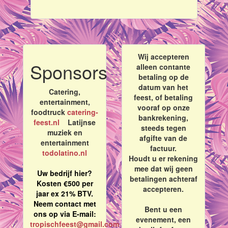
Wij accepteren
Sponsors
alleen contante
betaling op de
datum van het
Catering,
feest, of betaling
entertainment,
vooraf op onze
foodtruck
catering-
bankrekening,
feest.nl
Latijnse
steeds tegen
muziek en
afgifte van de
entertainment
factuur.
todolatino.nl
Houdt u er rekening
mee dat wij geen
Uw bedrijf hier?
betalingen achteraf
Kosten €500 per
accepteren.
jaar ex 21% BTV.
Neem contact met
Bent u een
ons op via E-mail:
evenement, een
tropischfeest@gmail.com