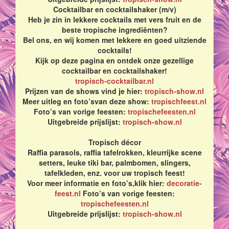
Cocktailbar en cocktailshaker (m/v)
Heb je zin in lekkere cocktails met vers fruit en de
beste tropische ingrediënten?
Bel ons, en wij komen met lekkere en goed uitziende
cocktails!
Kijk op deze pagina en ontdek onze gezellige
cocktailbar en cocktailshaker!
tropisch-cocktailbar.nl
Prijzen van de shows vind je hier:
tropisch-show.nl
Meer uitleg en foto’svan deze show:
tropischfeest.nl
Foto’s van vorige feesten:
tropischefeesten.nl
Uitgebreide prijslijst:
tropisch-show.nl
Tropisch décor
Raffia parasols, raffia tafelrokken, kleurrijke scene
setters, leuke tiki bar, palmbomen, slingers,
tafelkleden, enz. voor uw tropisch feest!
Voor meer informatie en foto’s,klik hier:
decoratie-
feest.nl
Foto’s van vorige feesten:
tropischefeesten.nl
Uitgebreide prijslijst:
tropisch-show.nl