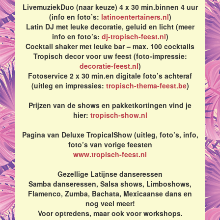
LivemuziekDuo (naar keuze) 4 x 30 min.binnen 4 uur
(info en foto’s:
latinoentertainers.nl
)
Latin DJ met leuke decoratie, geluid en licht (meer
info en foto’s:
dj-tropisch-feest.nl
)
Cocktail shaker met leuke bar – max. 100 cocktails
Tropisch decor voor uw feest (foto-impressie:
decoratie-feest.nl
)
Fotoservice 2 x 30 min.en digitale foto’s achteraf
(uitleg en impressies:
tropisch-thema-feest.be
)
Prijzen van de shows en pakketkortingen vind je
hier:
tropisch-show.nl
Pagina van Deluxe TropicalShow (uitleg, foto’s, info,
foto’s van vorige feesten
www.tropisch-feest.nl
Gezellige Latijnse danseressen
Samba danseressen, Salsa shows, Limboshows,
Flamenco, Zumba, Bachata, Mexicaanse dans en
nog veel meer!
Voor optredens, maar ook voor workshops.