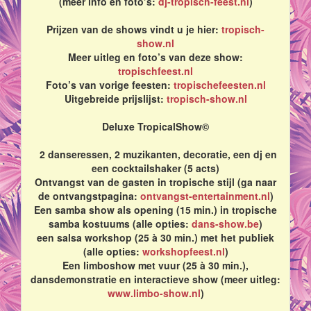
(meer info en foto’s:
dj-tropisch-feest.nl
)
Prijzen van de shows vindt u je hier:
tropisch-
show.nl
Meer uitleg en foto’s van deze show:
tropischfeest.nl
Foto’s van vorige feesten:
tropischefeesten.nl
Uitgebreide prijslijst:
tropisch-show.nl
Deluxe TropicalShow©
2 danseressen, 2 muzikanten, decoratie, een dj en
een cocktailshaker (5 acts)
Ontvangst van de gasten in tropische stijl (ga naar
de ontvangstpagina:
ontvangst-entertainment.nl
)
Een samba show als opening (15 min.) in tropische
samba kostuums (alle opties:
dans-show.be
)
een salsa workshop (25 à 30 min.) met het publiek
(alle opties:
workshopfeest.nl
)
Een limboshow met vuur (25 à 30 min.),
dansdemonstratie en interactieve show (meer uitleg:
www.limbo-show.nl
)