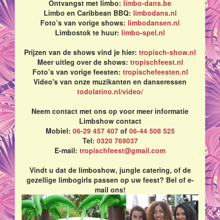
Ontvangst met limbo:
limbo-dans.be
Limbo en Caribbean BBQ:
limbodans.nl
Foto’s van vorige shows:
limbodansen.nl
Limbostok te huur:
limbo-spel.nl
Prijzen van de shows vind je hier:
tropisch-show.nl
Meer uitleg over de shows:
tropischfeest.nl
Foto’s van vorige feesten:
tropischefeesten.nl
Video's van onze muzikanten en danseressen
todolatino.nl/video/
Neem contact met ons op voor meer informatie
Limbshow contact
Mobiel:
06-29 457 407
of
06-44 508 525
Tel:
0320 769037
E-mail:
tropischfeest@gmail.com
Vindt u dat de limboshow, jungle catering, of de
gezellige limbogirls passen op uw feest? Bel of e-
mail ons!