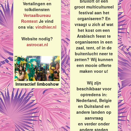
bruiloft of een
Vertalingen en
groot multicultureel
tolkdiensten
festival aan het
Vertaalbureau
organiseren? En
Romtext
Je vind
vraagt u zich af wat
ons via:
vindhier.nl
het kost om een
Arabisch feest te
Website nodig?
organiseren in een
astrocat.nl
zaal, tent, of in de
buitenlucht neer te
zetten? Wij kunnen
een mooie offerte
maken voor u!
Wij zijn
Interactief limboshow
beschikbaar voor
optredens in:
Nederland, Belgie
en Duitsland en
andere landen op
aanvraag
en verder onder
andere steden