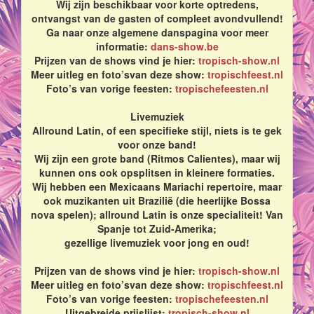
Wij zijn beschikbaar voor korte optredens,
ontvangst van de gasten of compleet avondvullend!
Ga naar onze algemene danspagina voor meer
informatie:
dans-show.be
Prijzen van de shows vind je hier:
tropisch-show.nl
Meer uitleg en foto’svan deze show:
tropischfeest.nl
Foto’s van vorige feesten:
tropischefeesten.nl
Livemuziek
Allround Latin, of een specifieke stijl, niets is te gek
voor onze band!
Wij zijn een grote band (Ritmos Calientes), maar wij
kunnen ons ook opsplitsen in kleinere formaties.
Wij hebben een Mexicaans Mariachi repertoire, maar
ook muzikanten uit Brazilië (die heerlijke Bossa
nova spelen); allround Latin is onze specialiteit! Van
Spanje tot Zuid-Amerika;
gezellige livemuziek voor jong en oud!
Prijzen van de shows vind je hier:
tropisch-show.nl
Meer uitleg en foto’svan deze show:
tropischfeest.nl
Foto’s van vorige feesten:
tropischefeesten.nl
Uitgebreide prijslijst:
tropisch-show.nl