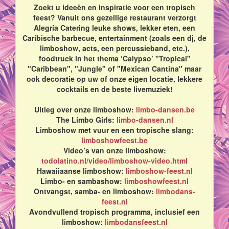
Zoekt u ideeën en inspiratie voor een tropisch
feest? Vanuit ons gezellige restaurant verzorgt
Alegria Catering leuke shows, lekker eten, een
Caribische barbecue, entertainment (zoals een dj, de
limboshow, acts, een percussieband, etc.),
foodtruck in het thema ‘Calypso’ "Tropical"
"Caribbean", "Jungle" of "Mexican Cantina" maar
ook decoratie op uw of onze eigen locatie, lekkere
cocktails en de beste livemuziek!
Uitleg over onze limboshow:
limbo-dansen.be
The Limbo Girls:
limbo-dansen.nl
Limboshow met vuur en een tropische slang:
limboshowfeest.be
Video’s van onze limboshow:
todolatino.nl/video/limboshow-video.html
Hawaiiaanse limboshow:
limboshow-feest.nl
Limbo- en sambashow:
limboshowfeest.nl
Ontvangst, samba- en limboshow:
limbodans-
feest.nl
Avondvullend tropisch programma, inclusief een
limboshow:
limbodansfeest.nl