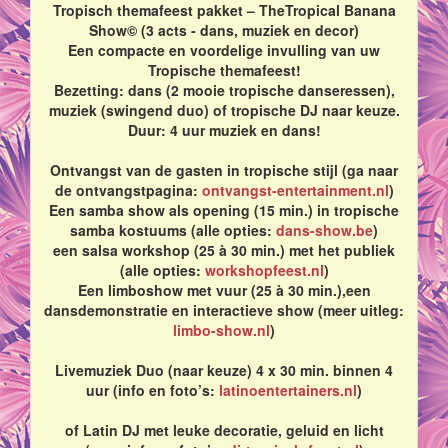
Tropisch themafeest pakket – TheTropical Banana
Show© (3 acts - dans, muziek en decor)
Een compacte en voordelige invulling van uw
Tropische themafeest!
Bezetting: dans (2 mooie tropische danseressen),
muziek (swingend duo) of tropische DJ naar keuze.
Duur: 4 uur muziek en dans!
Ontvangst van de gasten in tropische stijl (ga naar
de ontvangstpagina:
ontvangst-entertainment.nl
)
Een samba show als opening (15 min.) in tropische
samba kostuums (alle opties:
dans-show.be
)
een salsa workshop (25 à 30 min.) met het publiek
(alle opties:
workshopfeest.nl
)
Een limboshow met vuur (25 à 30 min.),een
dansdemonstratie en interactieve show (meer uitleg:
limbo-show.nl
)
Livemuziek Duo (naar keuze) 4 x 30 min. binnen 4
uur (info en foto’s:
latinoentertainers.nl
)
of Latin DJ met leuke decoratie, geluid en licht