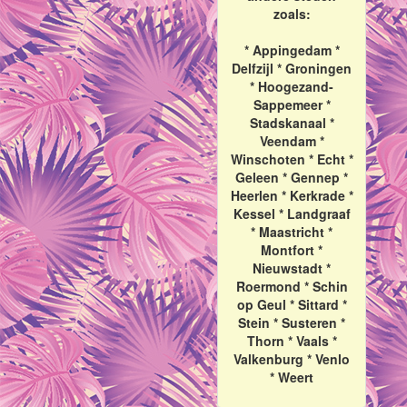
zoals:
* Appingedam *
Delfzijl * Groningen
* Hoogezand-
Sappemeer *
Stadskanaal *
Veendam *
Winschoten * Echt *
Geleen * Gennep *
Heerlen * Kerkrade *
Kessel * Landgraaf
* Maastricht *
Montfort *
Nieuwstadt *
Roermond * Schin
op Geul * Sittard *
Stein * Susteren *
Thorn * Vaals *
Valkenburg * Venlo
* Weert