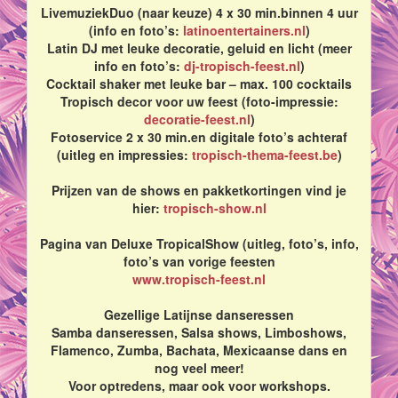
LivemuziekDuo (naar keuze) 4 x 30 min.binnen 4 uur
(info en foto’s:
latinoentertainers.nl
)
Latin DJ met leuke decoratie, geluid en licht (meer
info en foto’s:
dj-tropisch-feest.nl
)
Cocktail shaker met leuke bar – max. 100 cocktails
Tropisch decor voor uw feest (foto-impressie:
decoratie-feest.nl
)
Fotoservice 2 x 30 min.en digitale foto’s achteraf
(uitleg en impressies:
tropisch-thema-feest.be
)
Prijzen van de shows en pakketkortingen vind je
hier:
tropisch-show.nl
Pagina van Deluxe TropicalShow (uitleg, foto’s, info,
foto’s van vorige feesten
www.tropisch-feest.nl
Gezellige Latijnse danseressen
Samba danseressen, Salsa shows, Limboshows,
Flamenco, Zumba, Bachata, Mexicaanse dans en
nog veel meer!
Voor optredens, maar ook voor workshops.