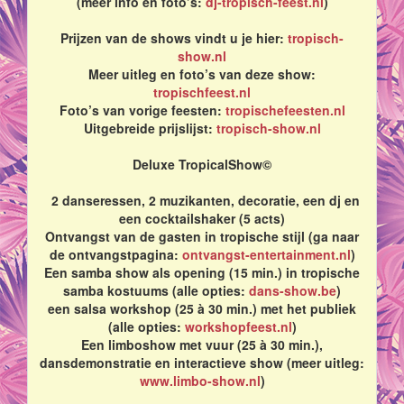
(meer info en foto’s:
dj-tropisch-feest.nl
)
Prijzen van de shows vindt u je hier:
tropisch-
show.nl
Meer uitleg en foto’s van deze show:
tropischfeest.nl
Foto’s van vorige feesten:
tropischefeesten.nl
Uitgebreide prijslijst:
tropisch-show.nl
Deluxe TropicalShow©
2 danseressen, 2 muzikanten, decoratie, een dj en
een cocktailshaker (5 acts)
Ontvangst van de gasten in tropische stijl (ga naar
de ontvangstpagina:
ontvangst-entertainment.nl
)
Een samba show als opening (15 min.) in tropische
samba kostuums (alle opties:
dans-show.be
)
een salsa workshop (25 à 30 min.) met het publiek
(alle opties:
workshopfeest.nl
)
Een limboshow met vuur (25 à 30 min.),
dansdemonstratie en interactieve show (meer uitleg:
www.limbo-show.nl
)