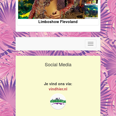
Limboshow Flevoland
Toggle
navigation
Social Media
Je vind ons via:
vindhier.nl