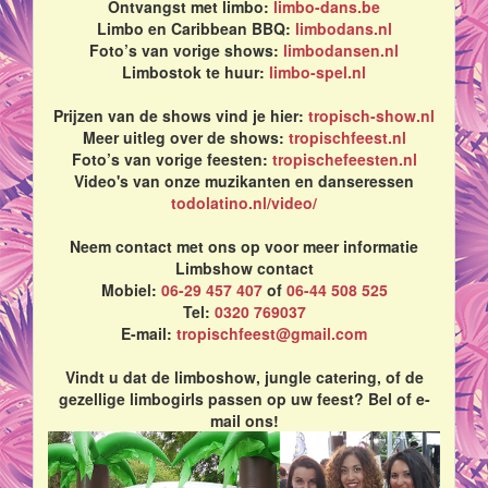
Ontvangst met limbo:
limbo-dans.be
Limbo en Caribbean BBQ:
limbodans.nl
Foto’s van vorige shows:
limbodansen.nl
Limbostok te huur:
limbo-spel.nl
Prijzen van de shows vind je hier:
tropisch-show.nl
Meer uitleg over de shows:
tropischfeest.nl
Foto’s van vorige feesten:
tropischefeesten.nl
Video's van onze muzikanten en danseressen
todolatino.nl/video/
Neem contact met ons op voor meer informatie
Limbshow contact
Mobiel:
06-29 457 407
of
06-44 508 525
Tel:
0320 769037
E-mail:
tropischfeest@gmail.com
Vindt u dat de limboshow, jungle catering, of de
gezellige limbogirls passen op uw feest? Bel of e-
mail ons!