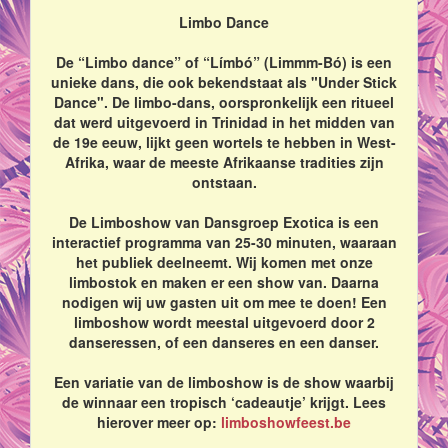
Limbo Dance
De “Limbo dance” of “Límbó” (Limmm-Bó) is een
unieke dans, die ook bekendstaat als "Under Stick
Dance". De limbo-dans, oorspronkelijk een ritueel
dat werd uitgevoerd in Trinidad in het midden van
de 19e eeuw, lijkt geen wortels te hebben in West-
Afrika, waar de meeste Afrikaanse tradities zijn
ontstaan.
De Limboshow van Dansgroep Exotica is een
interactief programma van 25-30 minuten, waaraan
het publiek deelneemt. Wij komen met onze
limbostok en maken er een show van. Daarna
nodigen wij uw gasten uit om mee te doen! Een
limboshow wordt meestal uitgevoerd door 2
danseressen, of een danseres en een danser.
Een variatie van de limboshow is de show waarbij
de winnaar een tropisch ‘cadeautje’ krijgt. Lees
hierover meer op:
limboshowfeest.be