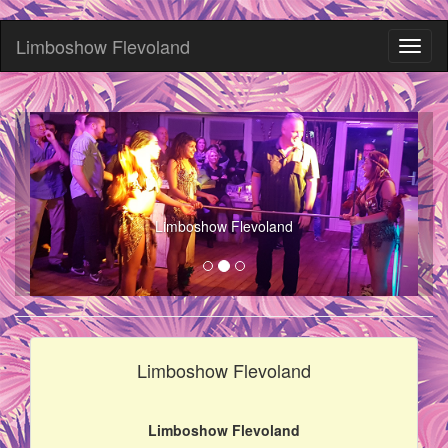
Limboshow Flevoland
Toggl
naviga
Limboshow Flevoland
Limboshow Flevoland
Limboshow Flevoland