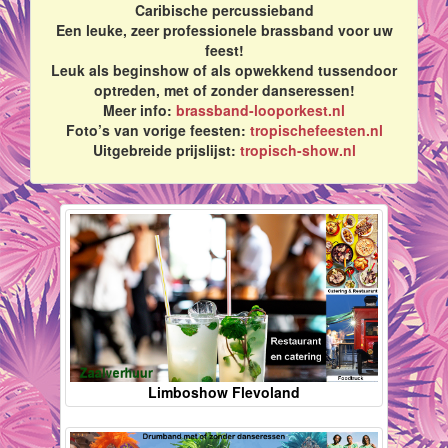
Caribische percussieband
Een leuke, zeer professionele brassband voor uw
feest!
Leuk als beginshow of als opwekkend tussendoor
optreden, met of zonder danseressen!
Meer info:
brassband-looporkest.nl
Foto’s van vorige feesten:
tropischefeesten.nl
Uitgebreide prijslijst:
tropisch-show.nl
Limboshow Flevoland