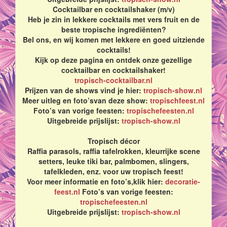
Cocktailbar en cocktailshaker (m/v)
Heb je zin in lekkere cocktails met vers fruit en de
beste tropische ingrediënten?
Bel ons, en wij komen met lekkere en goed uitziende
cocktails!
Kijk op deze pagina en ontdek onze gezellige
cocktailbar en cocktailshaker!
tropisch-cocktailbar.nl
Prijzen van de shows vind je hier:
tropisch-show.nl
Meer uitleg en foto’svan deze show:
tropischfeest.nl
Foto’s van vorige feesten:
tropischefeesten.nl
Uitgebreide prijslijst:
tropisch-show.nl
Tropisch décor
Raffia parasols, raffia tafelrokken, kleurrijke scene
setters, leuke tiki bar, palmbomen, slingers,
tafelkleden, enz. voor uw tropisch feest!
Voor meer informatie en foto’s,klik hier:
decoratie-
feest.nl
Foto’s van vorige feesten:
tropischefeesten.nl
Uitgebreide prijslijst:
tropisch-show.nl