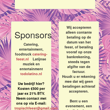
Wij accepteren
Sponsors
alleen contante
betaling op de
datum van het
Catering,
feest, of betaling
entertainment,
vooraf op onze
foodtruck
catering-
bankrekening,
feest.nl
Latijnse
steeds tegen
muziek en
afgifte van de
entertainment
factuur.
todolatino.nl
Houdt u er rekening
mee dat wij geen
Uw bedrijf hier?
betalingen achteraf
Kosten €500 per
accepteren.
jaar ex 21% BTV.
Neem contact met
Bent u een
ons op via E-mail:
evenement, een
tropischfeest@gmail.com