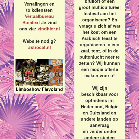
bruiloft of een
Vertalingen en
groot multicultureel
tolkdiensten
festival aan het
Vertaalbureau
organiseren? En
Romtext
Je vind
vraagt u zich af wat
ons via:
vindhier.nl
het kost om een
Arabisch feest te
Website nodig?
organiseren in een
astrocat.nl
zaal, tent, of in de
buitenlucht neer te
zetten? Wij kunnen
een mooie offerte
maken voor u!
Wij zijn
Limboshow Flevoland
beschikbaar voor
optredens in:
Nederland, Belgie
en Duitsland en
andere landen op
aanvraag
en verder onder
andere steden