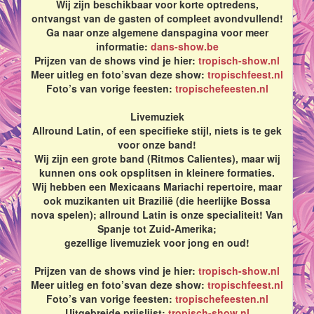
Wij zijn beschikbaar voor korte optredens,
ontvangst van de gasten of compleet avondvullend!
Ga naar onze algemene danspagina voor meer
informatie:
dans-show.be
Prijzen van de shows vind je hier:
tropisch-show.nl
Meer uitleg en foto’svan deze show:
tropischfeest.nl
Foto’s van vorige feesten:
tropischefeesten.nl
Livemuziek
Allround Latin, of een specifieke stijl, niets is te gek
voor onze band!
Wij zijn een grote band (Ritmos Calientes), maar wij
kunnen ons ook opsplitsen in kleinere formaties.
Wij hebben een Mexicaans Mariachi repertoire, maar
ook muzikanten uit Brazilië (die heerlijke Bossa
nova spelen); allround Latin is onze specialiteit! Van
Spanje tot Zuid-Amerika;
gezellige livemuziek voor jong en oud!
Prijzen van de shows vind je hier:
tropisch-show.nl
Meer uitleg en foto’svan deze show:
tropischfeest.nl
Foto’s van vorige feesten:
tropischefeesten.nl
Uitgebreide prijslijst:
tropisch-show.nl