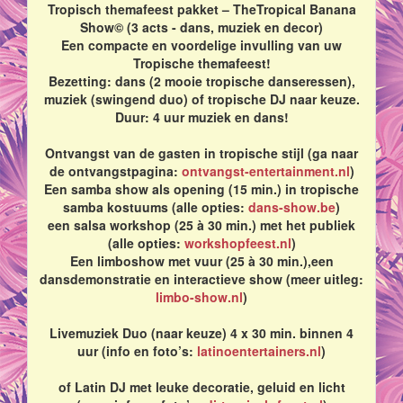
Tropisch themafeest pakket – TheTropical Banana
Show© (3 acts - dans, muziek en decor)
Een compacte en voordelige invulling van uw
Tropische themafeest!
Bezetting: dans (2 mooie tropische danseressen),
muziek (swingend duo) of tropische DJ naar keuze.
Duur: 4 uur muziek en dans!
Ontvangst van de gasten in tropische stijl (ga naar
de ontvangstpagina:
ontvangst-entertainment.nl
)
Een samba show als opening (15 min.) in tropische
samba kostuums (alle opties:
dans-show.be
)
een salsa workshop (25 à 30 min.) met het publiek
(alle opties:
workshopfeest.nl
)
Een limboshow met vuur (25 à 30 min.),een
dansdemonstratie en interactieve show (meer uitleg:
limbo-show.nl
)
Livemuziek Duo (naar keuze) 4 x 30 min. binnen 4
uur (info en foto’s:
latinoentertainers.nl
)
of Latin DJ met leuke decoratie, geluid en licht