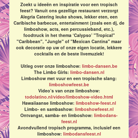
Zoekt u ideeën en inspiratie voor een tropisch
feest? Vanuit ons gezellige restaurant verzorgt
Alegria Catering leuke shows, lekker eten, een
Caribische barbecue, entertainment (zoals een dj, de
limboshow, acts, een percussieband, etc.),
foodtruck in het thema ‘Calypso’ "Tropical"
"Caribbean", "Jungle" of "Mexican Cantina" maar
ook decoratie op uw of onze eigen locatie, lekkere
cocktails en de beste livemuziek!
Uitleg over onze limboshow:
limbo-dansen.be
The Limbo Girls:
limbo-dansen.nl
Limboshow met vuur en een tropische slang:
limboshowfeest.be
Video’s van onze limboshow:
todolatino.nl/video/limboshow-video.html
Hawaiiaanse limboshow:
limboshow-feest.nl
Limbo- en sambashow:
limboshowfeest.nl
Ontvangst, samba- en limboshow:
limbodans-
feest.nl
Avondvullend tropisch programma, inclusief een
limboshow:
limbodansfeest.nl