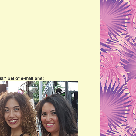
/
st? Bel of e-mail ons!