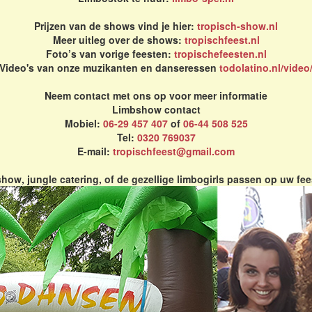
Prijzen van de shows vind je hier:
tropisch-show.nl
Meer uitleg over de shows:
tropischfeest.nl
Foto’s van vorige feesten:
tropischefeesten.nl
Video's van onze muzikanten en danseressen
todolatino.nl/video
Neem contact met ons op voor meer informatie
Limbshow contact
Mobiel:
06-29 457 407
of
06-44 508 525
Tel:
0320 769037
E-mail:
tropischfeest@gmail.com
how, jungle catering, of de gezellige limbogirls passen op uw fee