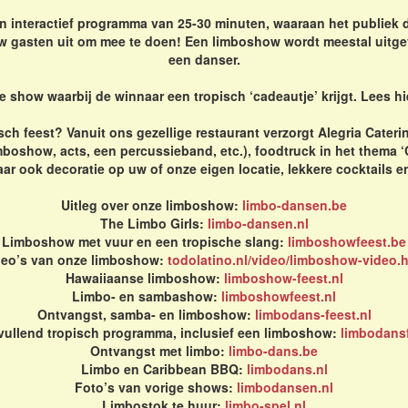
 interactief programma van 25-30 minuten, waaraan het publiek 
w gasten uit om mee te doen! Een limboshow wordt meestal uitge
een danser.
e show waarbij de winnaar een tropisch ‘cadeautje’ krijgt. Lees h
sch feest? Vanuit ons gezellige restaurant verzorgt Alegria Cater
mboshow, acts, een percussieband, etc.), foodtruck in het thema 
r ook decoratie op uw of onze eigen locatie, lekkere cocktails e
Uitleg over onze limboshow:
limbo-dansen.be
The Limbo Girls:
limbo-dansen.nl
Limboshow met vuur en een tropische slang:
limboshowfeest.be
deo’s van onze limboshow:
todolatino.nl/video/limboshow-video.
Hawaiiaanse limboshow:
limboshow-feest.nl
Limbo- en sambashow:
limboshowfeest.nl
Ontvangst, samba- en limboshow:
limbodans-feest.nl
ullend tropisch programma, inclusief een limboshow:
limbodansf
Ontvangst met limbo:
limbo-dans.be
Limbo en Caribbean BBQ:
limbodans.nl
Foto’s van vorige shows:
limbodansen.nl
Limbostok te huur:
limbo-spel.nl