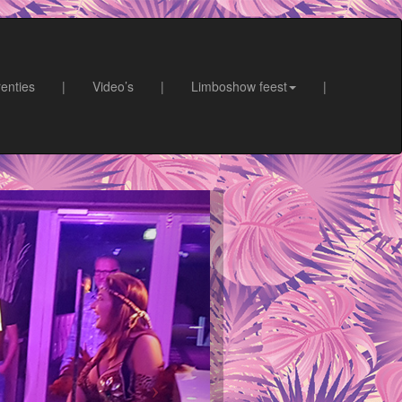
enties
|
Video’s
|
Limboshow feest
|