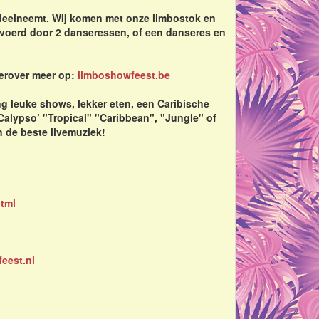
deelneemt. Wij komen met onze limbostok en
voerd door 2 danseressen, of een danseres en
ierover meer op:
limboshowfeest.be
ing leuke shows, lekker eten, een Caribische
‘Calypso’ "Tropical" "Caribbean", "Jungle" of
n de beste livemuziek!
html
eest.nl