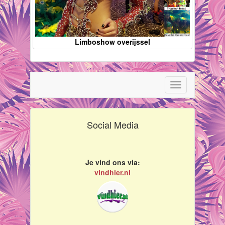
Limboshow overijssel
Toggle
navigation
Social Media
Je vind ons via:
vindhier.nl