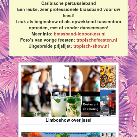
Caribische percussieband
Een leuke, zeer professionele brassband voor uw
feest!
Leuk als beginshow of als opwekkend tussendoor
optreden, met of zonder danseressen!
Meer info:
brassband-looporkest.nl
Foto’s van vorige feesten:
tropischefeesten.nl
Uitgebreide prijslijst:
tropisch-show.nl
Limboshow overijssel