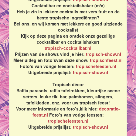
Cocktailbar en cocktailshaker (m/v)
Heb je zin in lekkere cocktails met vers fruit en de
beste tropische ingrediënten?
Bel ons, en wij komen met lekkere en goed uitziende
cocktails!
Kijk op deze pagina en ontdek onze gezellige
cocktailbar en cocktailshaker!
tropisch-cocktailbar.nl
Prijzen van de shows vind je hier:
tropisch-show.nl
Meer uitleg en foto’svan deze show:
tropischfeest.nl
Foto’s van vorige feesten:
tropischefeesten.nl
Uitgebreide prijslijst:
tropisch-show.nl
Tropisch décor
Raffia parasols, raffia tafelrokken, kleurrijke scene
setters, leuke tiki bar, palmbomen, slingers,
tafelkleden, enz. voor uw tropisch feest!
Voor meer informatie en foto’s,klik hier:
decoratie-
feest.nl
Foto’s van vorige feesten:
tropischefeesten.nl
Uitgebreide prijslijst:
tropisch-show.nl