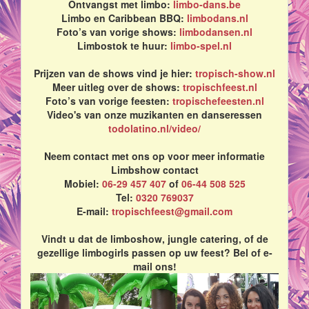
Ontvangst met limbo:
limbo-dans.be
Limbo en Caribbean BBQ:
limbodans.nl
Foto’s van vorige shows:
limbodansen.nl
Limbostok te huur:
limbo-spel.nl
Prijzen van de shows vind je hier:
tropisch-show.nl
Meer uitleg over de shows:
tropischfeest.nl
Foto’s van vorige feesten:
tropischefeesten.nl
Video's van onze muzikanten en danseressen
todolatino.nl/video/
Neem contact met ons op voor meer informatie
Limbshow contact
Mobiel:
06-29 457 407
of
06-44 508 525
Tel:
0320 769037
E-mail:
tropischfeest@gmail.com
Vindt u dat de limboshow, jungle catering, of de
gezellige limbogirls passen op uw feest? Bel of e-
mail ons!