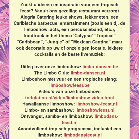
Zoekt u ideeën en inspiratie voor een tropisch
feest? Vanuit ons gezellige restaurant verzorgt
Alegria Catering leuke shows, lekker eten, een
Caribische barbecue, entertainment (zoals een dj, de
limboshow, acts, een percussieband, etc.),
foodtruck in het thema ‘Calypso’ "Tropical"
"Caribbean", "Jungle" of "Mexican Cantina" maar
ook decoratie op uw of onze eigen locatie, lekkere
cocktails en de beste livemuziek!
Uitleg over onze limboshow:
limbo-dansen.be
The Limbo Girls:
limbo-dansen.nl
Limboshow met vuur en een tropische slang:
limboshowfeest.be
Video’s van onze limboshow:
todolatino.nl/video/limboshow-video.html
Hawaiiaanse limboshow:
limboshow-feest.nl
Limbo- en sambashow:
limboshowfeest.nl
Ontvangst, samba- en limboshow:
limbodans-
feest.nl
Avondvullend tropisch programma, inclusief een
limboshow:
limbodansfeest.nl