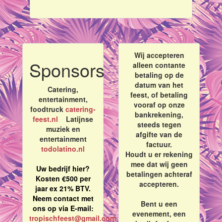
Wij accepteren
Sponsors
alleen contante
betaling op de
datum van het
Catering,
feest, of betaling
entertainment,
vooraf op onze
foodtruck
catering-
bankrekening,
feest.nl
Latijnse
steeds tegen
muziek en
afgifte van de
entertainment
factuur.
todolatino.nl
Houdt u er rekening
mee dat wij geen
Uw bedrijf hier?
betalingen achteraf
Kosten €500 per
accepteren.
jaar ex 21% BTV.
Neem contact met
Bent u een
ons op via E-mail:
evenement, een
tropischfeest@gmail.com