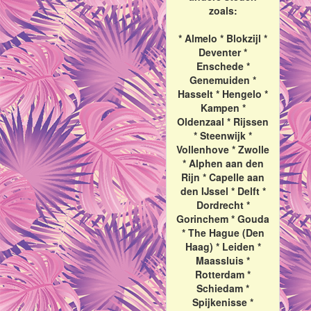
zoals:
* Almelo * Blokzijl *
Deventer *
Enschede *
Genemuiden *
Hasselt * Hengelo *
Kampen *
Oldenzaal * Rijssen
* Steenwijk *
Vollenhove * Zwolle
* Alphen aan den
Rijn * Capelle aan
den IJssel * Delft *
Dordrecht *
Gorinchem * Gouda
* The Hague (Den
Haag) * Leiden *
Maassluis *
Rotterdam *
Schiedam *
Spijkenisse *