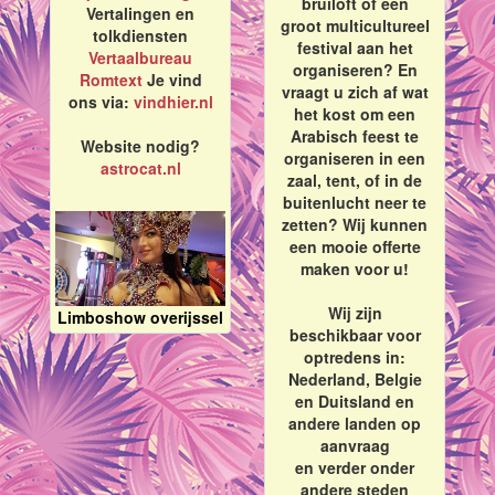
bruiloft of een
Vertalingen en
groot multicultureel
tolkdiensten
festival aan het
Vertaalbureau
organiseren? En
Romtext
Je vind
vraagt u zich af wat
ons via:
vindhier.nl
het kost om een
Arabisch feest te
Website nodig?
organiseren in een
astrocat.nl
zaal, tent, of in de
buitenlucht neer te
zetten? Wij kunnen
een mooie offerte
maken voor u!
Wij zijn
Limboshow overijssel
beschikbaar voor
optredens in:
Nederland, Belgie
en Duitsland en
andere landen op
aanvraag
en verder onder
andere steden