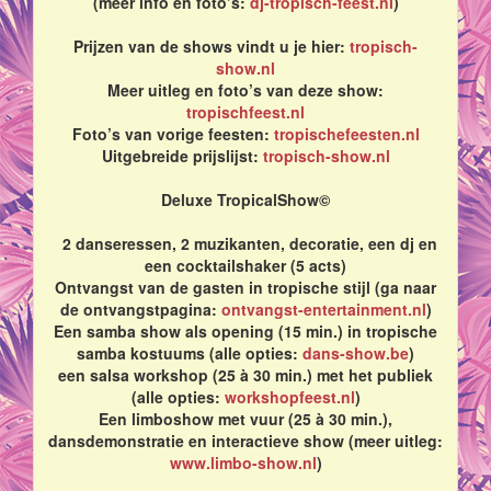
(meer info en foto’s:
dj-tropisch-feest.nl
)
Prijzen van de shows vindt u je hier:
tropisch-
show.nl
Meer uitleg en foto’s van deze show:
tropischfeest.nl
Foto’s van vorige feesten:
tropischefeesten.nl
Uitgebreide prijslijst:
tropisch-show.nl
Deluxe TropicalShow©
2 danseressen, 2 muzikanten, decoratie, een dj en
een cocktailshaker (5 acts)
Ontvangst van de gasten in tropische stijl (ga naar
de ontvangstpagina:
ontvangst-entertainment.nl
)
Een samba show als opening (15 min.) in tropische
samba kostuums (alle opties:
dans-show.be
)
een salsa workshop (25 à 30 min.) met het publiek
(alle opties:
workshopfeest.nl
)
Een limboshow met vuur (25 à 30 min.),
dansdemonstratie en interactieve show (meer uitleg:
www.limbo-show.nl
)