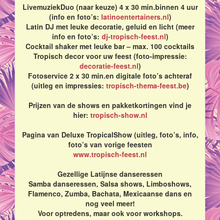
LivemuziekDuo (naar keuze) 4 x 30 min.binnen 4 uur
(info en foto’s:
latinoentertainers.nl
)
Latin DJ met leuke decoratie, geluid en licht (meer
info en foto’s:
dj-tropisch-feest.nl
)
Cocktail shaker met leuke bar – max. 100 cocktails
Tropisch decor voor uw feest (foto-impressie:
decoratie-feest.nl
)
Fotoservice 2 x 30 min.en digitale foto’s achteraf
(uitleg en impressies:
tropisch-thema-feest.be
)
Prijzen van de shows en pakketkortingen vind je
hier:
tropisch-show.nl
Pagina van Deluxe TropicalShow (uitleg, foto’s, info,
foto’s van vorige feesten
www.tropisch-feest.nl
Gezellige Latijnse danseressen
Samba danseressen, Salsa shows, Limboshows,
Flamenco, Zumba, Bachata, Mexicaanse dans en
nog veel meer!
Voor optredens, maar ook voor workshops.