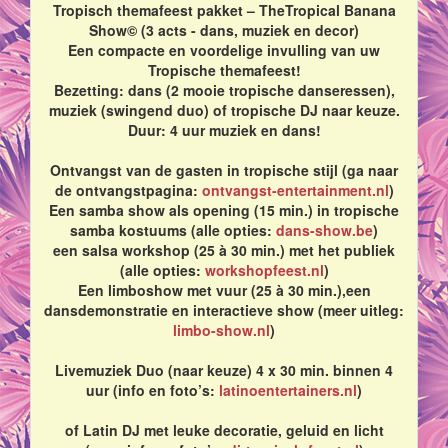
Tropisch themafeest pakket – TheTropical Banana
Show© (3 acts - dans, muziek en decor)
Een compacte en voordelige invulling van uw
Tropische themafeest!
Bezetting: dans (2 mooie tropische danseressen),
muziek (swingend duo) of tropische DJ naar keuze.
Duur: 4 uur muziek en dans!
Ontvangst van de gasten in tropische stijl (ga naar
de ontvangstpagina:
ontvangst-entertainment.nl
)
Een samba show als opening (15 min.) in tropische
samba kostuums (alle opties:
dans-show.be
)
een salsa workshop (25 à 30 min.) met het publiek
(alle opties:
workshopfeest.nl
)
Een limboshow met vuur (25 à 30 min.),een
dansdemonstratie en interactieve show (meer uitleg:
limbo-show.nl
)
Livemuziek Duo (naar keuze) 4 x 30 min. binnen 4
uur (info en foto’s:
latinoentertainers.nl
)
of Latin DJ met leuke decoratie, geluid en licht