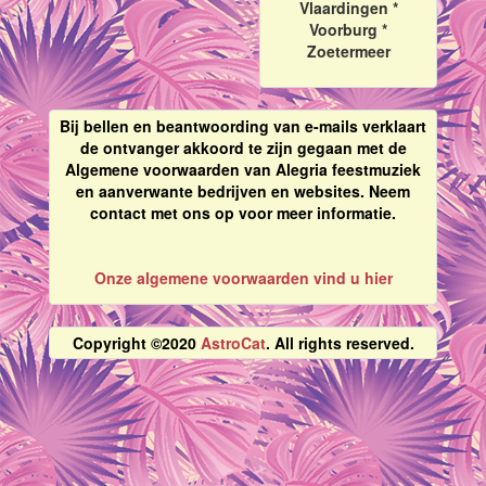
Vlaardingen *
Voorburg *
Zoetermeer
Bij bellen en beantwoording van e-mails verklaart
de ontvanger akkoord te zijn gegaan met de
Algemene voorwaarden van Alegria feestmuziek
en aanverwante bedrijven en websites. Neem
contact met ons op voor meer informatie.
Onze algemene voorwaarden vind u hier
Copyright ©2020
AstroCat
. All rights reserved.