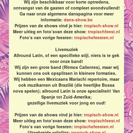
Wij zijn beschikbaar voor korte optredens,
ontvangst van de gasten of compleet avondvullend!
Ga naar onze algemene danspagina voor meer
informatie:
dans-show.be
Prijzen van de shows vind je hier:
tropisch-show.nl
Meer uitleg en foto’svan deze show:
tropischfeest.nl
Foto’s van vorige feesten:
tropischefeesten.nl
Livemuziek
Allround Latin, of een specifieke stijl, niets is te gek
voor onze band!
Wij zijn een grote band (Ritmos Calientes), maar wij
kunnen ons ook opsplitsen in kleinere formaties.
Wij hebben een Mexicaans Mariachi repertoire, maar
ook muzikanten uit Brazilië (die heerlijke Bossa
nova spelen); allround Latin is onze specialiteit! Van
Spanje tot Zuid-Amerika;
gezellige livemuziek voor jong en oud!
Prijzen van de shows vind je hier:
tropisch-show.nl
Meer uitleg en foto’svan deze show:
tropischfeest.nl
Foto’s van vorige feesten:
tropischefeesten.nl
Uitgebreide prijslijst:
tropisch-show.nl