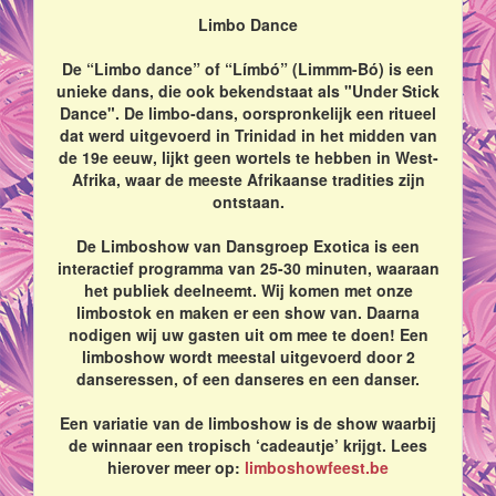
Limbo Dance
De “Limbo dance” of “Límbó” (Limmm-Bó) is een
unieke dans, die ook bekendstaat als "Under Stick
Dance". De limbo-dans, oorspronkelijk een ritueel
dat werd uitgevoerd in Trinidad in het midden van
de 19e eeuw, lijkt geen wortels te hebben in West-
Afrika, waar de meeste Afrikaanse tradities zijn
ontstaan.
De Limboshow van Dansgroep Exotica is een
interactief programma van 25-30 minuten, waaraan
het publiek deelneemt. Wij komen met onze
limbostok en maken er een show van. Daarna
nodigen wij uw gasten uit om mee te doen! Een
limboshow wordt meestal uitgevoerd door 2
danseressen, of een danseres en een danser.
Een variatie van de limboshow is de show waarbij
de winnaar een tropisch ‘cadeautje’ krijgt. Lees
hierover meer op:
limboshowfeest.be