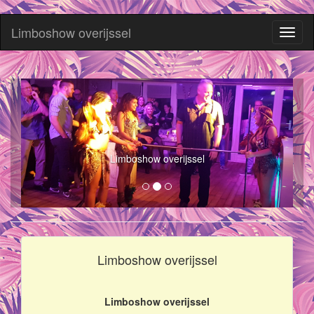
Limboshow overijssel
Toggl
naviga
Limboshow overijssel
Limboshow overijssel
Limboshow overijssel