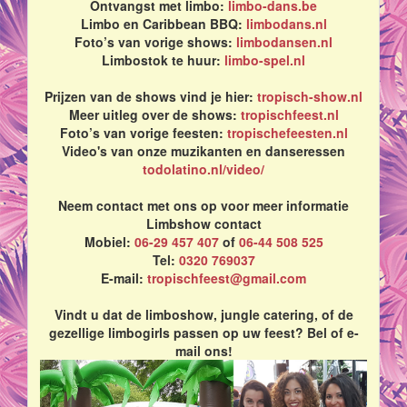
Ontvangst met limbo:
limbo-dans.be
Limbo en Caribbean BBQ:
limbodans.nl
Foto’s van vorige shows:
limbodansen.nl
Limbostok te huur:
limbo-spel.nl
Prijzen van de shows vind je hier:
tropisch-show.nl
Meer uitleg over de shows:
tropischfeest.nl
Foto’s van vorige feesten:
tropischefeesten.nl
Video's van onze muzikanten en danseressen
todolatino.nl/video/
Neem contact met ons op voor meer informatie
Limbshow contact
Mobiel:
06-29 457 407
of
06-44 508 525
Tel:
0320 769037
E-mail:
tropischfeest@gmail.com
Vindt u dat de limboshow, jungle catering, of de
gezellige limbogirls passen op uw feest? Bel of e-
mail ons!