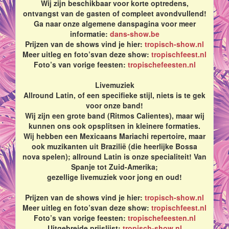
Wij zijn beschikbaar voor korte optredens,
ontvangst van de gasten of compleet avondvullend!
Ga naar onze algemene danspagina voor meer
informatie:
dans-show.be
Prijzen van de shows vind je hier:
tropisch-show.nl
Meer uitleg en foto’svan deze show:
tropischfeest.nl
Foto’s van vorige feesten:
tropischefeesten.nl
Livemuziek
Allround Latin, of een specifieke stijl, niets is te gek
voor onze band!
Wij zijn een grote band (Ritmos Calientes), maar wij
kunnen ons ook opsplitsen in kleinere formaties.
Wij hebben een Mexicaans Mariachi repertoire, maar
ook muzikanten uit Brazilië (die heerlijke Bossa
nova spelen); allround Latin is onze specialiteit! Van
Spanje tot Zuid-Amerika;
gezellige livemuziek voor jong en oud!
Prijzen van de shows vind je hier:
tropisch-show.nl
Meer uitleg en foto’svan deze show:
tropischfeest.nl
Foto’s van vorige feesten:
tropischefeesten.nl
Uitgebreide prijslijst:
tropisch-show.nl