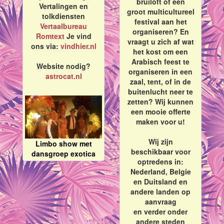
bruiloft of een
Vertalingen en
groot multicultureel
tolkdiensten
festival aan het
Vertaalbureau
organiseren? En
Romtext
Je vind
vraagt u zich af wat
ons via:
vindhier.nl
het kost om een
Arabisch feest te
Website nodig?
organiseren in een
astrocat.nl
zaal, tent, of in de
buitenlucht neer te
zetten? Wij kunnen
een mooie offerte
maken voor u!
Wij zijn
Limbo show met
beschikbaar voor
dansgroep exotica
optredens in:
Nederland, Belgie
en Duitsland en
andere landen op
aanvraag
en verder onder
andere steden