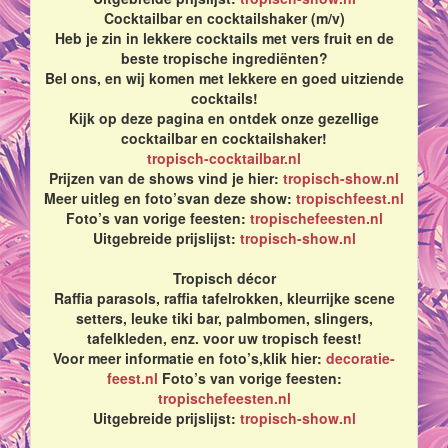
Cocktailbar en cocktailshaker (m/v)
Heb je zin in lekkere cocktails met vers fruit en de
beste tropische ingrediënten?
Bel ons, en wij komen met lekkere en goed uitziende
cocktails!
Kijk op deze pagina en ontdek onze gezellige
cocktailbar en cocktailshaker!
tropisch-cocktailbar.nl
Prijzen van de shows vind je hier:
tropisch-show.nl
Meer uitleg en foto’svan deze show:
tropischfeest.nl
Foto’s van vorige feesten:
tropischefeesten.nl
Uitgebreide prijslijst:
tropisch-show.nl
Tropisch décor
Raffia parasols, raffia tafelrokken, kleurrijke scene
setters, leuke tiki bar, palmbomen, slingers,
tafelkleden, enz. voor uw tropisch feest!
Voor meer informatie en foto’s,klik hier:
decoratie-
feest.nl
Foto’s van vorige feesten:
tropischefeesten.nl
Uitgebreide prijslijst:
tropisch-show.nl