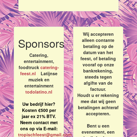
Wij accepteren
Sponsors
alleen contante
betaling op de
datum van het
Catering,
feest, of betaling
entertainment,
vooraf op onze
foodtruck
catering-
bankrekening,
feest.nl
Latijnse
steeds tegen
muziek en
afgifte van de
entertainment
factuur.
todolatino.nl
Houdt u er rekening
mee dat wij geen
Uw bedrijf hier?
betalingen achteraf
Kosten €500 per
accepteren.
jaar ex 21% BTV.
Neem contact met
Bent u een
ons op via E-mail:
evenement, een
tropischfeest@gmail.com