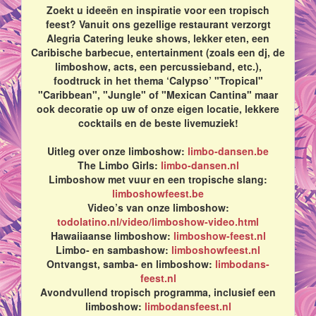
Zoekt u ideeën en inspiratie voor een tropisch
feest? Vanuit ons gezellige restaurant verzorgt
Alegria Catering leuke shows, lekker eten, een
Caribische barbecue, entertainment (zoals een dj, de
limboshow, acts, een percussieband, etc.),
foodtruck in het thema ‘Calypso’ "Tropical"
"Caribbean", "Jungle" of "Mexican Cantina" maar
ook decoratie op uw of onze eigen locatie, lekkere
cocktails en de beste livemuziek!
Uitleg over onze limboshow:
limbo-dansen.be
The Limbo Girls:
limbo-dansen.nl
Limboshow met vuur en een tropische slang:
limboshowfeest.be
Video’s van onze limboshow:
todolatino.nl/video/limboshow-video.html
Hawaiiaanse limboshow:
limboshow-feest.nl
Limbo- en sambashow:
limboshowfeest.nl
Ontvangst, samba- en limboshow:
limbodans-
feest.nl
Avondvullend tropisch programma, inclusief een
limboshow:
limbodansfeest.nl