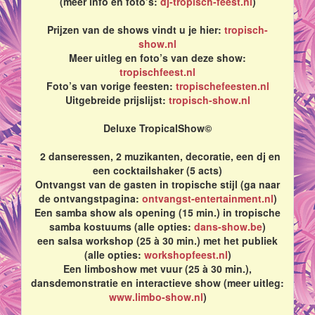
(meer info en foto’s:
dj-tropisch-feest.nl
)
Prijzen van de shows vindt u je hier:
tropisch-
show.nl
Meer uitleg en foto’s van deze show:
tropischfeest.nl
Foto’s van vorige feesten:
tropischefeesten.nl
Uitgebreide prijslijst:
tropisch-show.nl
Deluxe TropicalShow©
2 danseressen, 2 muzikanten, decoratie, een dj en
een cocktailshaker (5 acts)
Ontvangst van de gasten in tropische stijl (ga naar
de ontvangstpagina:
ontvangst-entertainment.nl
)
Een samba show als opening (15 min.) in tropische
samba kostuums (alle opties:
dans-show.be
)
een salsa workshop (25 à 30 min.) met het publiek
(alle opties:
workshopfeest.nl
)
Een limboshow met vuur (25 à 30 min.),
dansdemonstratie en interactieve show (meer uitleg:
www.limbo-show.nl
)