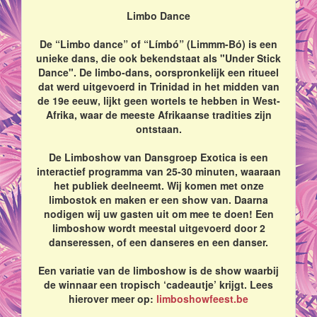
Limbo Dance
De “Limbo dance” of “Límbó” (Limmm-Bó) is een
unieke dans, die ook bekendstaat als "Under Stick
Dance". De limbo-dans, oorspronkelijk een ritueel
dat werd uitgevoerd in Trinidad in het midden van
de 19e eeuw, lijkt geen wortels te hebben in West-
Afrika, waar de meeste Afrikaanse tradities zijn
ontstaan.
De Limboshow van Dansgroep Exotica is een
interactief programma van 25-30 minuten, waaraan
het publiek deelneemt. Wij komen met onze
limbostok en maken er een show van. Daarna
nodigen wij uw gasten uit om mee te doen! Een
limboshow wordt meestal uitgevoerd door 2
danseressen, of een danseres en een danser.
Een variatie van de limboshow is de show waarbij
de winnaar een tropisch ‘cadeautje’ krijgt. Lees
hierover meer op:
limboshowfeest.be