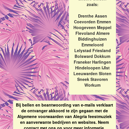
zoals:
Drenthe Assen
Coevorden Emmen
Hoogeveen Meppel
Flevoland Almere
Biddinghuizen
Emmeloord
Lelystad Friesland
Bolsward Dokkum
Franeker Harlingen
Hindeloopen IJlst
Leeuwarden Sloten
Sneek Stavoren
Workum
Bij bellen en beantwoording van e-mails verklaart
de ontvanger akkoord te zijn gegaan met de
Algemene voorwaarden van Alegria feestmuziek
en aanverwante bedrijven en websites. Neem
contact met ons op voor meer informatie.