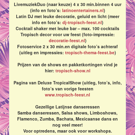
LivemuziekDuo (naar keuze) 4 x 30 min.binnen 4 uur
(info en foto’s:
latinoentertainers.nl
)
Latin DJ met leuke decoratie, geluid en licht (meer
info en foto’s:
dj-tropisch-feest.nl
)
Cocktail shaker met leuke bar – max. 100 cocktails
Tropisch decor voor uw feest (foto-impressie:
decoratie-feest.nl
)
Fotoservice 2 x 30 min.en digitale foto’s achteraf
(uitleg en impressies:
tropisch-thema-feest.be
)
Prijzen van de shows en pakketkortingen vind je
hier:
tropisch-show.nl
Pagina van Deluxe TropicalShow (uitleg, foto’s, info,
foto’s van vorige feesten
www.tropisch-feest.nl
Gezellige Latijnse danseressen
Samba danseressen, Salsa shows, Limboshows,
Flamenco, Zumba, Bachata, Mexicaanse dans en
nog veel meer!
Voor optredens, maar ook voor workshops.