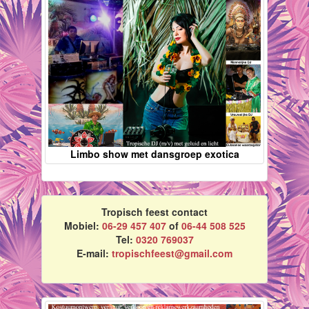
Limbo show met dansgroep exotica
Tropisch feest contact
Mobiel:
06-29 457 407
of
06-44 508 525
Tel:
0320 769037
E-mail:
tropischfeest@gmail.com