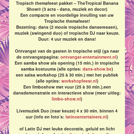
Tropisch themafeest pakket – TheTropical Banana
Show© (3 acts - dans, muziek en decor)
Een compacte en voordelige invulling van uw
Tropische themafeest!
Bezetting: dans (2 mooie tropische danseressen),
muziek (swingend duo) of tropische DJ naar keuze.
Duur: 4 uur muziek en dans!
Ontvangst van de gasten in tropische stijl (ga naar
de ontvangstpagina:
ontvangst-entertainment.nl
)
Een samba show als opening (15 min.) in tropische
samba kostuums (alle opties:
dans-show.be
)
een salsa workshop (25 à 30 min.) met het publiek
(alle opties:
workshopfeest.nl
)
Een limboshow met vuur (25 à 30 min.),een
dansdemonstratie en interactieve show (meer uitleg:
limbo-show.nl
)
Livemuziek Duo (naar keuze) 4 x 30 min. binnen 4
uur (info en foto’s:
latinoentertainers.nl
)
of Latin DJ met leuke decoratie, geluid en licht