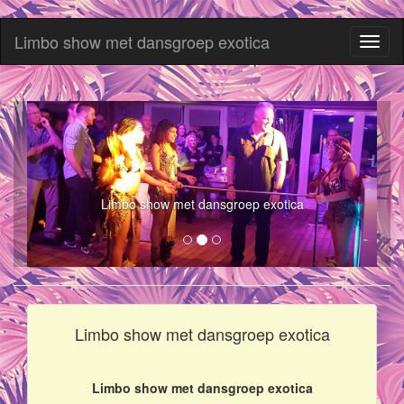
Limbo show met dansgroep exotica
Toggl
naviga
Limbo show met dansgroep exotica
Limbo show met dansgroep exotica
Limbo show met dansgroep exotica